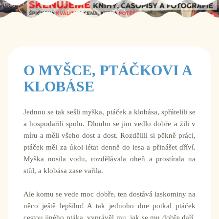
O MYŠCE, PTÁČKOVI A
KLOBÁSE
Jednou se tak sešli myška, ptáček a klobása, spřátelili se
a hospodařili spolu. Dlouho se jim vedlo dobře a žili v
míru a měli všeho dost a dost. Rozdělili si pěkně práci,
ptáček měl za úkol létat denně do lesa a přinášet dříví.
Myška nosila vodu, rozdělávala oheň a prostírala na
stůl, a klobása zase vařila.
Ale komu se vede moc dobře, ten dostává laskominy na
něco ještě lepšího! A tak jednoho dne potkal ptáček
cestou jiného ptáka, vyprávěl mu, jak se mu dobře daří,