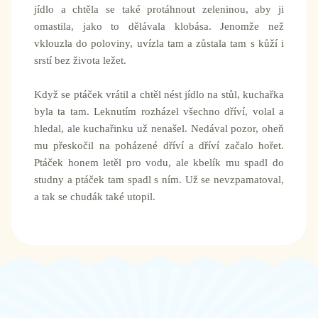
jídlo a chtěla se také protáhnout zeleninou, aby ji
omastila, jako to dělávala klobása. Jenomže než
vklouzla do poloviny, uvízla tam a zůstala tam s kůží i
srstí bez života ležet.
Když se ptáček vrátil a chtěl nést jídlo na stůl, kuchařka
byla ta tam. Leknutím rozházel všechno dříví, volal a
hledal, ale kuchařinku už nenašel. Nedával pozor, oheň
mu přeskočil na poházené dříví a dříví začalo hořet.
Ptáček honem letěl pro vodu, ale kbelík mu spadl do
studny a ptáček tam spadl s ním. Už se nevzpamatoval,
a tak se chudák také utopil.