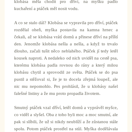
klobása měla chodit pro dříví, na myšku padlo
kuchaření a ptáček měl nosit vodu.
A co se stalo dál? Klobása se vypravila pro dříví, ptáček
rozdělal oheň, myška postavila na kamna hrnec a
čekali, až se klobása vrátí domů a přinese dříví na příští
den. Jenomže klobása nešla a nešla, a když to trvalo
dlouho, začali tušit něco neblahého. Ptáček jí tedy letěl
kousek naproti. A nedaleko od nich uviděl na cestě psa,
kterému klobása padla rovnou do rány a který milou
klobásu chytil a sprovodil ze světa. Ptáček se do psa
pustil a stěžoval si, že je to docela zřejmá loupež, ale
nic mu nepomohlo. Pes prohlásil, že u klobásy našel
falešné listiny a že mu proto propadla životem.
Smutný ptáček vzal dříví, letěl domů a vyprávěl myšce,
co viděl a slyšel. Oba z toho byli moc a moc smutní, ale
pak si slíbili, že už si nikdy neublíží a že zůstanou stále
spolu. Potom ptáček prostřel na stůl. Myška dodělávala