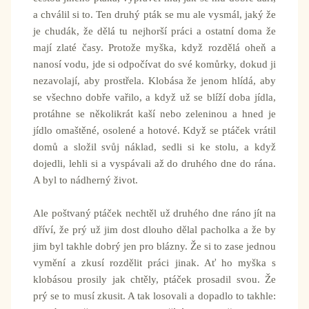
a chválil si to. Ten druhý pták se mu ale vysmál, jaký že
je chudák, že dělá tu nejhorší práci a ostatní doma že
mají zlaté časy. Protože myška, když rozdělá oheň a
nanosí vodu, jde si odpočívat do své komůrky, dokud ji
nezavolají, aby prostřela. Klobása že jenom hlídá, aby
se všechno dobře vařilo, a když už se blíží doba jídla,
protáhne se několikrát kaší nebo zeleninou a hned je
jídlo omaštěné, osolené a hotové. Když se ptáček vrátil
domů a složil svůj náklad, sedli si ke stolu, a když
dojedli, lehli si a vyspávali až do druhého dne do rána.
A byl to nádherný život.
Ale poštvaný ptáček nechtěl už druhého dne ráno jít na
dříví, že prý už jim dost dlouho dělal pacholka a že by
jim byl takhle dobrý jen pro blázny. Že si to zase jednou
vymění a zkusí rozdělit práci jinak. Ať ho myška s
klobásou prosily jak chtěly, ptáček prosadil svou. Že
prý se to musí zkusit. A tak losovali a dopadlo to takhle: