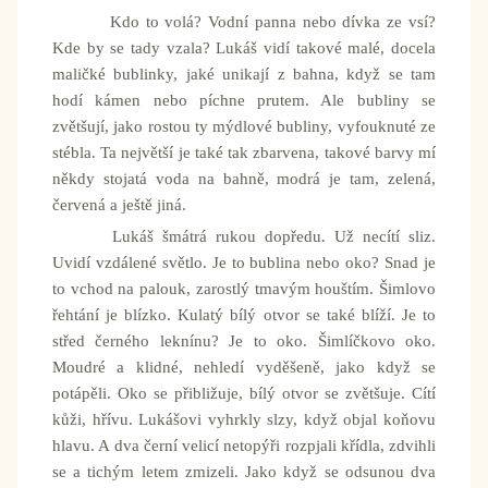
Kdo to volá? Vodní panna nebo dívka ze vsí?
Kde by se tady vzala? Lukáš vidí takové malé, docela
maličké bublinky, jaké unikají z bahna, když se tam
hodí kámen nebo píchne prutem. Ale bubliny se
zvětšují, jako rostou ty mýdlové bubliny, vyfouknuté ze
stébla. Ta největší je také tak zbarvena, takové barvy mí
někdy stojatá voda na bahně, modrá je tam, zelená,
červená a ještě jiná.
Lukáš šmátrá rukou dopředu. Už necítí sliz.
Uvidí vzdálené světlo. Je to bublina nebo oko? Snad je
to vchod na palouk, zarostlý tmavým houštím. Šimlovo
řehtání je blízko. Kulatý bílý otvor se také blíží. Je to
střed černého leknínu? Je to oko. Šimlíčkovo oko.
Moudré a klidné, nehledí vyděšeně, jako když se
potápěli. Oko se přibližuje, bílý otvor se zvětšuje. Cítí
kůži, hřívu. Lukášovi vyhrkly slzy, když objal koňovu
hlavu. A dva černí velicí netopýři rozpjali křídla, zdvihli
se a tichým letem zmizeli. Jako když se odsunou dva