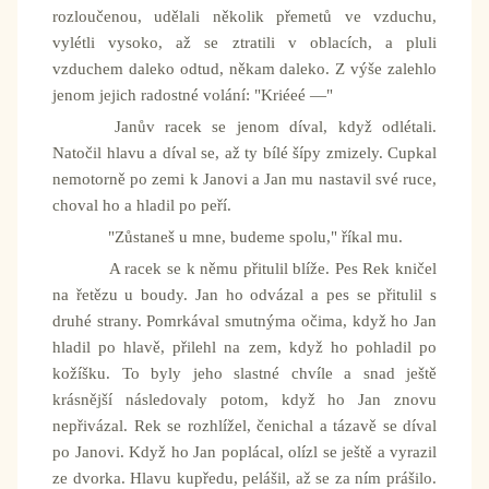
rozloučenou, udělali několik přemetů ve vzduchu,
vylétli vysoko, až se ztratili v oblacích, a pluli
vzduchem daleko odtud, někam daleko. Z výše zalehlo
jenom jejich radostné volání: "Kriéeé —"
Janův racek se jenom díval, když odlétali.
Natočil hlavu a díval se, až ty bílé šípy zmizely. Cupkal
nemotorně po zemi k Janovi a Jan mu nastavil své ruce,
choval ho a hladil po peří.
"Zůstaneš u mne, budeme spolu," říkal mu.
A racek se k němu přitulil blíže. Pes Rek kničel
na řetězu u boudy. Jan ho odvázal a pes se přitulil s
druhé strany. Pomrkával smutnýma očima, když ho Jan
hladil po hlavě, přilehl na zem, když ho pohladil po
kožíšku. To byly jeho slastné chvíle a snad ještě
krásnější následovaly potom, když ho Jan znovu
nepřivázal. Rek se rozhlížel, čenichal a tázavě se díval
po Janovi. Když ho Jan poplácal, olízl se ještě a vyrazil
ze dvorka. Hlavu kupředu, pelášil, až se za ním prášilo.