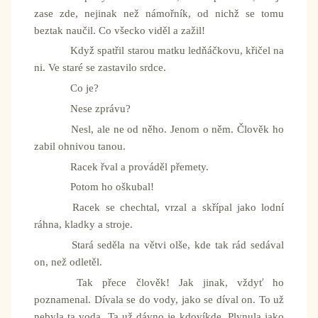
zase zde, nejinak než námořník, od nichž se tomu
beztak naučil. Co všecko viděl a zažil!
Když spatřil starou matku ledňáčkovu, křičel na
ni. Ve staré se zastavilo srdce.
Co je?
Nese zprávu?
Nesl, ale ne od něho. Jenom o něm. Člověk ho
zabil ohnivou tanou.
Racek řval a prováděl přemety.
Potom ho oškubal!
Racek se chechtal, vrzal a skřípal jako lodní
ráhna, kladky a stroje.
Stará seděla na větvi olše, kde tak rád sedával
on, než odletěl.
Tak přece člověk! Jak jinak, vždyť ho
poznamenal. Dívala se do vody, jako se díval on. To už
nebyla ta voda. Ta už dávno je kdovíkde. Plynula jako