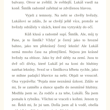
balvany. Otvor se zvětšil. Je světlejší. Lukáš vsedl na
koně. Šimlík radostně zařehtal se zdviženou hlavou.
Vyjeli z temnoty. Na nebi se chvěly hvězdy.
Lukášovi se zdálo, že se chvějí ještě více, protože se
hvězdy odrážely v slzách, které mu vytryskly do očí.
Kůň klusá a radostně supí. Šimlík. Ale, můj ty
Pane, je to šimlík? Vždyť je černý jako to hrozné
bahno, jako ten překrásný černý leknín! Ale Lukáš
nemá mnoho času na přemýšlení. Nejsou jen krásné
hvězdy na obloze. Jako by dvě slétly na zemí. Jsou to
dvě oči dívky, které Lukáš jel na koni do hlubiny
natrhat lekníny. Svezl se s šimlíkova hřbetu rychle, jako
se mihne padající létavice na nebi. Objali se vroucně.
Ona vyprávěla: "Pojala mne neznámá úzkost. Zdálo se
mi, že se zatmělo a slunce spadlo do nesmírné hlubiny.
Modlila jsem se. Za rodiče a za tebe, Lukáši. Šla jsem
pomalu k rybníku. Všichni se vraceli s koňmi. Jenom ty
ne. Řekli mi, že jsi tam. Došla jsem až k vodě, obešla