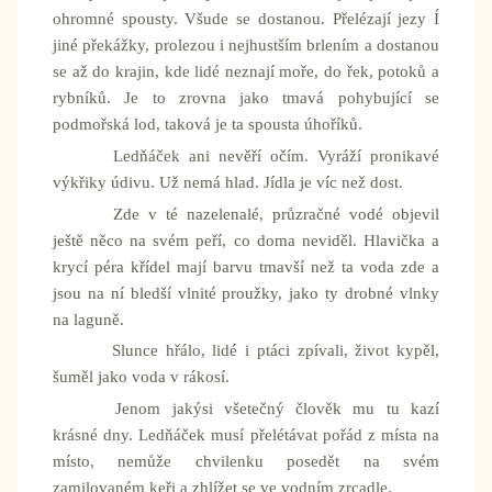
ohromné spousty. Všude se dostanou. Přelézají jezy Í
jiné překážky, prolezou i nejhustším brlením a dostanou
se až do krajin, kde lidé neznají moře, do řek, potoků a
rybníků. Je to zrovna jako tmavá pohybující se
podmořská lod, taková je ta spousta úhoříků.
Ledňáček ani nevěří očím. Vyráží pronikavé
výkřiky údivu. Už nemá hlad. Jídla je víc než dost.
Zde v té nazelenalé, průzračné vodé objevil
ještě něco na svém peří, co doma neviděl. Hlavička a
krycí péra křídel mají barvu tmavší než ta voda zde a
jsou na ní bledší vlnité proužky, jako ty drobné vlnky
na laguně.
Slunce hřálo, lidé i ptáci zpívali, život kypěl,
šuměl jako voda v rákosí.
Jenom jakýsi všetečný člověk mu tu kazí
krásné dny. Ledňáček musí přelétávat pořád z místa na
místo, nemůže chvilenku posedět na svém
zamilovaném keři a zhlížet se ve vodním zrcadle.