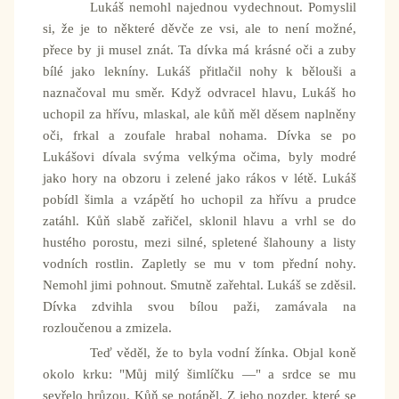
Lukáš nemohl najednou vydechnout. Pomyslil
si, že je to některé děvče ze vsi, ale to není možné,
přece by ji musel znát. Ta dívka má krásné oči a zuby
bílé jako lekníny. Lukáš přitlačil nohy k bělouši a
naznačoval mu směr. Když odvracel hlavu, Lukáš ho
uchopil za hřívu, mlaskal, ale kůň měl děsem naplněny
oči, frkal a zoufale hrabal nohama. Dívka se po
Lukášovi dívala svýma velkýma očima, byly modré
jako hory na obzoru i zelené jako rákos v létě. Lukáš
pobídl šimla a vzápětí ho uchopil za hřívu a prudce
zatáhl. Kůň slabě zařičel, sklonil hlavu a vrhl se do
hustého porostu, mezi silné, spletené šlahouny a listy
vodních rostlin. Zapletly se mu v tom přední nohy.
Nemohl jimi pohnout. Smutně zařehtal. Lukáš se zděsil.
Dívka zdvihla svou bílou paži, zamávala na
rozloučenou a zmizela.
Teď věděl, že to byla vodní žínka. Objal koně
okolo krku: "Můj milý šimlíčku —" a srdce se mu
sevřelo hrůzou. Kůň se potápěl. Z jeho nozder, které se