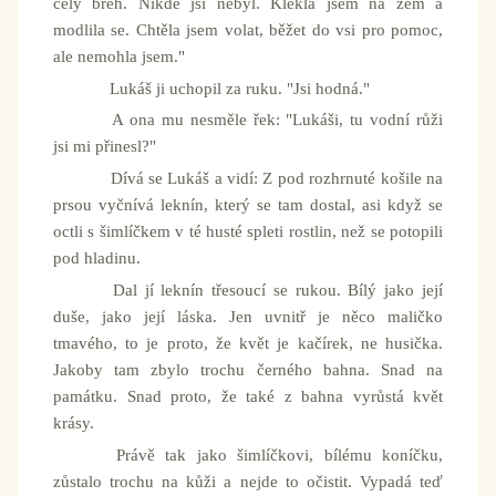
celý břeh. Nikde jsi nebyl. Klekla jsem na zem a
modlila se. Chtěla jsem volat, běžet do vsi pro pomoc,
ale nemohla jsem."
Lukáš ji uchopil za ruku. "Jsi hodná."
A ona mu nesměle řek: "Lukáši, tu vodní růži
jsi mi přinesl?"
Dívá se Lukáš a vidí: Z pod rozhrnuté košile na
prsou vyčnívá leknín, který se tam dostal, asi když se
octli s šimlíčkem v té husté spleti rostlin, než se potopili
pod hladinu.
Dal jí leknín třesoucí se rukou. Bílý jako její
duše, jako její láska. Jen uvnitř je něco maličko
tmavého, to je proto, že květ je kačírek, ne husička.
Jakoby tam zbylo trochu černého bahna. Snad na
památku. Snad proto, že také z bahna vyrůstá květ
krásy.
Právě tak jako šimlíčkovi, bílému koníčku,
zůstalo trochu na kůži a nejde to očistit. Vypadá teď