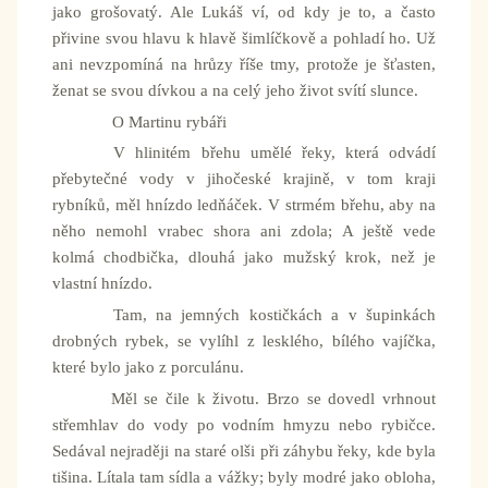
jako grošovatý. Ale Lukáš ví, od kdy je to, a často
přivine svou hlavu k hlavě šimlíčkově a pohladí ho. Už
ani nevzpomíná na hrůzy říše tmy, protože je šťasten,
ženat se svou dívkou a na celý jeho život svítí slunce.
O Martinu rybáři
V hlinitém břehu umělé řeky, která odvádí
přebytečné vody v jihočeské krajině, v tom kraji
rybníků, měl hnízdo ledňáček. V strmém břehu, aby na
něho nemohl vrabec shora ani zdola; A ještě vede
kolmá chodbička, dlouhá jako mužský krok, než je
vlastní hnízdo.
Tam, na jemných kostičkách a v šupinkách
drobných rybek, se vylíhl z lesklého, bílého vajíčka,
které bylo jako z porculánu.
Měl se čile k životu. Brzo se dovedl vrhnout
střemhlav do vody po vodním hmyzu nebo rybičce.
Sedával nejraději na staré olši při záhybu řeky, kde byla
tišina. Lítala tam sídla a vážky; byly modré jako obloha,