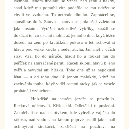
Nemohl. Jenom trošinku se vznesl nad zemi a někdy,
snad když mu pomohl vítr, podařilo se mu udržet se
chvíli ve vzduchu. To netrvalo dlouho. Zapotácel se,
spustil se dolů. Znovu a znovu se pokoušel vzlétnout
jako ostatní. Vyrážel úzkostlivě výkřiky, snažil se
dokázat to, co ostatní mohli, až jednoho dne, když těžce
dosedl na zem po kratičkém pokusu o let, schoval si
hlavu pod velké křídlo a seděl zticha, Jan měl v očích
slzy. Vzal ho do náruče, hladil ho a foukal mu do
peříček na zmrzačené peruti. Racek sklonil hlavu k jeho
tváři a nevydal ani hlásku. Toho dne už se nepokusil
létat — a od toho dne už jenom málokdy, když ho
zachvátila touha, když viděl ostatní racky, jak se vesele
prohánějí vzduchem.
Hnízdiště na starém jezeře se prázdnilo.
Rackové odletovali. Křik tichl. Odletěli i ti poslední.
Zakolébali se nad ostrůvkem, kde vylezli z vajíčka do
rákosu, nad vodou, na kterou poprvé usedli jako malí
ochmýření strakáčci, zakřičeli na pozdrav, na