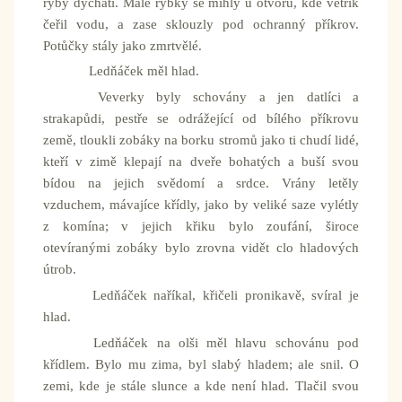
ryby dýchati. Malé rybky se mihly u otvoru, kde větřík
čeřil vodu, a zase sklouzly pod ochranný příkrov.
Potůčky stály jako zmrtvělé.
Ledňáček měl hlad.
Veverky byly schovány a jen datlíci a
strakapůdi, pestře se odrážející od bílého příkrovu
země, tloukli zobáky na borku stromů jako ti chudí lidé,
kteří v zimě klepají na dveře bohatých a buší svou
bídou na jejich svědomí a srdce. Vrány letěly
vzduchem, mávajíce křídly, jako by veliké saze vylétly
z komína; v jejich křiku bylo zoufání, široce
otevíranými zobáky bylo zrovna vidět clo hladových
útrob.
Ledňáček naříkal, křičeli pronikavě, svíral je
hlad.
Ledňáček na olši měl hlavu schovánu pod
křídlem. Bylo mu zima, byl slabý hladem; ale snil. O
zemi, kde je stále slunce a kde není hlad. Tlačil svou