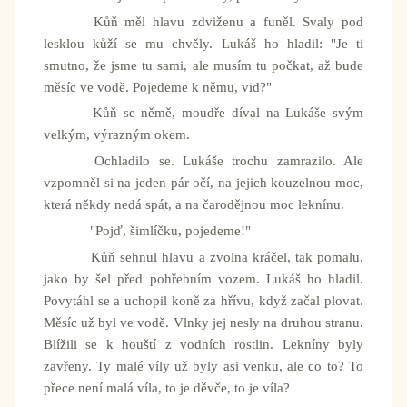
Kůň měl hlavu zdviženu a funěl. Svaly pod
lesklou kůží se mu chvěly. Lukáš ho hladil: "Je ti
smutno, že jsme tu sami, ale musím tu počkat, až bude
měsíc ve vodě. Pojedeme k němu, vid?"
Kůň se němě, moudře díval na Lukáše svým
velkým, výrazným okem.
Ochladilo se. Lukáše trochu zamrazilo. Ale
vzpomněl si na jeden pár očí, na jejich kouzelnou moc,
která někdy nedá spát, a na čarodějnou moc leknínu.
"Pojď, šimlíčku, pojedeme!"
Kůň sehnul hlavu a zvolna kráčel, tak pomalu,
jako by šel před pohřebním vozem. Lukáš ho hladil.
Povytáhl se a uchopil koně za hřívu, když začal plovat.
Měsíc už byl ve vodě. Vlnky jej nesly na druhou stranu.
Blížili se k houští z vodních rostlin. Lekníny byly
zavřeny. Ty malé víly už byly asi venku, ale co to? To
přece není malá víla, to je děvče, to je víla?