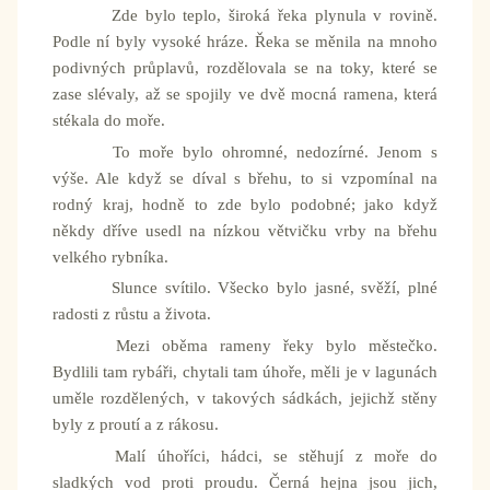
Zde bylo teplo, široká řeka plynula v rovině.
Podle ní byly vysoké hráze. Řeka se měnila na mnoho
podivných průplavů, rozdělovala se na toky, které se
zase slévaly, až se spojily ve dvě mocná ramena, která
stékala do moře.
To moře bylo ohromné, nedozírné. Jenom s
výše. Ale když se díval s břehu, to si vzpomínal na
rodný kraj, hodně to zde bylo podobné; jako když
někdy dříve usedl na nízkou větvičku vrby na břehu
velkého rybníka.
Slunce svítilo. Všecko bylo jasné, svěží, plné
radosti z růstu a života.
Mezi oběma rameny řeky bylo městečko.
Bydlili tam rybáři, chytali tam úhoře, měli je v lagunách
uměle rozdělených, v takových sádkách, jejichž stěny
byly z proutí a z rákosu.
Malí úhoříci, hádci, se stěhují z moře do
sladkých vod proti proudu. Černá hejna jsou jich,