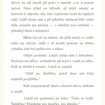
dívce, na niž myslil při práci o samotě, a to si potom
zpíval. Dnes přijel na bělouši, až když ostatní se
hotovili k odjezdu, aby dali vyplavené koně do teplých
stájí. Chtěl zůstat sám a při měsíčku utrhnout bílé vodní
růže, protože jen lekníny — v měsíční nocí utržené —
přinášejí štěstí a bohatství.
Měsíc byl už na obloze, ale ještě nebyl ve vodě,
nebo jej nebylo vidět v té houšti porostu na břehu
rybníka, kde byl puškvorec a rákos.
Odjeli poslední. Lukáš zůstal sám s běloušem.
Pročesal mu hřívu, ochladil ho při mytí a vsedl na něho.
Kůň se obrátil k vesnici. Lukáš se zasmál.
"Ještě ne, šimlíčku, právě dnes nás čeká
nejdelší projížďka."
Kůň znepokojeně frkal a obracel hlavu směrem
k osadě.
Lukáš ho popleskal po krku: "Čeho se bojíš,
Šimlíčku? Pojedeme pro husičky, pro lekníny."