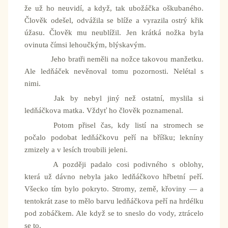
že už ho neuvidí, a když, tak ubožáčka oškubaného.
Člověk odešel, odvážila se blíže a vyrazila ostrý křik
úžasu. Člověk mu neublížil. Jen krátká nožka byla
ovinuta čímsi lehoučkým, blýskavým.
Jeho bratři neměli na nožce takovou manžetku.
Ale ledňáček nevěnoval tomu pozornosti. Nelétal s
nimi.
Jak by nebyl jiný než ostatní, myslila si
ledňáčkova matka. Vždyť ho člověk poznamenal.
Potom přisel čas, kdy listí na stromech se
počalo podobat ledňáčkovu peří na bříšku; lekníny
zmizely a v lesích troubili jeleni.
A později padalo cosi podivného s oblohy,
která už dávno nebyla jako ledňáčkovo hřbetní peří.
Všecko tím bylo pokryto. Stromy, země, křoviny — a
tentokrát zase to mělo barvu ledňáčkova peří na hrdélku
pod zobáčkem. Ale když se to sneslo do vody, ztrácelo
se to.