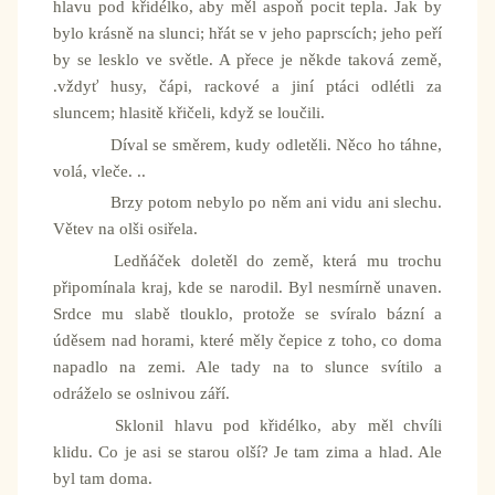
hlavu pod křidélko, aby měl aspoň pocit tepla. Jak by
bylo krásně na slunci; hřát se v jeho paprscích; jeho peří
by se lesklo ve světle. A přece je někde taková země,
.vždyť husy, čápi, rackové a jiní ptáci odlétli za
sluncem; hlasitě křičeli, když se loučili.
Díval se směrem, kudy odletěli. Něco ho táhne,
volá, vleče. ..
Brzy potom nebylo po něm ani vidu ani slechu.
Větev na olši osiřela.
Ledňáček doletěl do země, která mu trochu
připomínala kraj, kde se narodil. Byl nesmírně unaven.
Srdce mu slabě tlouklo, protože se svíralo bázní a
úděsem nad horami, které měly čepice z toho, co doma
napadlo na zemi. Ale tady na to slunce svítilo a
odráželo se oslnivou září.
Sklonil hlavu pod křidélko, aby měl chvíli
klidu. Co je asi se starou olší? Je tam zima a hlad. Ale
byl tam doma.