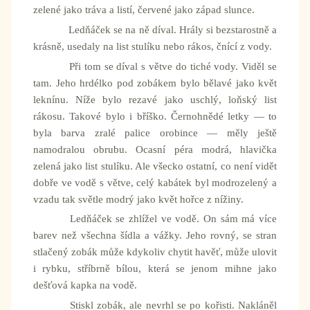
zelené jako tráva a listí, červené jako západ slunce.
Ledňáček se na ně díval. Hrály si bezstarostně a
krásně, usedaly na list stulíku nebo rákos, čnící z vody.
Při tom se díval s větve do tiché vody. Viděl se
tam. Jeho hrdélko pod zobákem bylo bělavé jako květ
leknínu. Níže bylo rezavé jako uschlý, loňský list
rákosu. Takové bylo i bříško. Černohnědé letky — to
byla barva zralé palice orobince — měly ještě
namodralou obrubu. Ocasní péra modrá, hlavička
zelená jako list stulíku. Ale všecko ostatní, co není vidět
dobře ve vodě s větve, celý kabátek byl modrozelený a
vzadu tak světle modrý jako květ hořce z nížiny.
Ledňáček se zhlížel ve vodě. On sám má více
barev než všechna šídla a vážky. Jeho rovný, se stran
stlačený zobák může kdykoliv chytit havěť, může ulovit
i rybku, stříbrně bílou, která se jenom mihne jako
dešťová kapka na vodě.
Stiskl zobák, ale nevrhl se po kořisti. Nakláněl