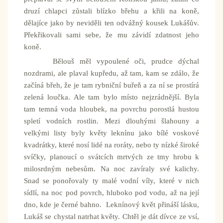
druzí chlapci zůstali blízko břehu a křili na koně,
dělajíce jako by neviděli ten odvážný kousek Lukášův.
Překřikovali sami sebe, že mu závidí zdatnost jeho
koně.
Bělouš měl vypoulené oči, prudce dýchal
nozdrami, ale plaval kupředu, až tam, kam se zdálo, že
začíná břeh, že je tam rybniční buřeň a za ní se prostírá
zelená loučka. Ale tam bylo místo nejzrádnější. Byla
tam temná voda hloubek, na povrchu porostlá hustou
spletí vodních rostlin. Mezi dlouhými šlahouny a
velkými listy byly květy leknínu jako bílé voskové
kvadrátky, které nosí lidé na roráty, nebo ty nízké široké
svíčky, planoucí o svátcích mrtvých ze tmy hrobu k
milosrdným nebesům. Na noc zavíraly své kalichy.
Snad se ponořovaly ty malé vodní víly, které v nich
sídlí, na noc pod povrch, hluboko pod vodu, až na její
dno, kde je černé bahno. Leknínový květ přináší lásku,
Lukáš se chystal natrhat květy. Chtěl je dát dívce ze vsí,