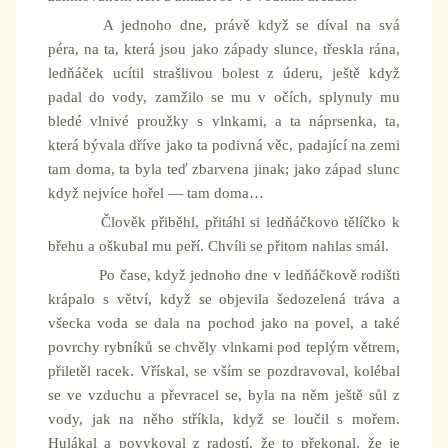
A jednoho dne, právě když se díval na svá
péra, na ta, která jsou jako západy slunce, třeskla rána,
ledňáček ucítil strašlivou bolest z úderu, ještě když
padal do vody, zamžilo se mu v očích, splynuly mu
bledé vlnivé proužky s vlnkami, a ta náprsenka, ta,
která bývala dříve jako ta podivná věc, padající na zemi
tam doma, ta byla teď zbarvena jinak; jako západ slunc
když nejvíce hořel — tam doma…
Člověk přiběhl, přitáhl si ledňáčkovo tělíčko k
břehu a oškubal mu peří. Chvíli se přitom nahlas smál.
Po čase, když jednoho dne v ledňáčkově rodišti
krápalo s větví, když se objevila šedozelená tráva a
všecka voda se dala na pochod jako na povel, a také
povrchy rybníků se chvěly vlnkami pod teplým větrem,
přiletěl racek. Vřískal, se vším se pozdravoval, kolébal
se ve vzduchu a převracel se, byla na něm ještě sůl z
vody, jak na něho stříkla, když se loučil s mořem.
Hulákal a povykoval z radostí, že to překonal, že je