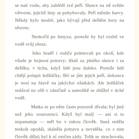
se nad vodu, aby zahlédl své peří. Slunce na ně svítilo
větvemi, jejichž listy se pohybovaly. Peří měnilo barvy.
Někdy bylo modré, jako bývají před deštěm hory na
obzoru.
Neskočil po hmyzu, protože by byl rozbil ve
vodě svůj obraz.
Jeho bratří i rodiče poletovali po okolí, kde
všude je hojnost potravy; létali za plného slunce i za
deštíku, v tichu, když lidé jsou daleko. Protože lidé
chtějí polapit ledňáčky, líbí se jím jejich peří, dokonce
je nosí na hlavě na jakýchsi ošatkách. Ale ledňáček
sedával na olši v zátočině a samolibě se zhlížel v tiché
vodě.
Matka se po něm často pozorně dívala; byl jiný
než jeho sourozenci. Když byl malý — ani si to
nepamatuje — měl ho v rukou člověk. Stará seděla
tenkrát opodál, sháněla potravu a neviděla, co s nim
člověk dělal; byl k ní otočen zády. Tolik se strachovala,