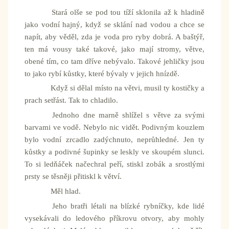
Stará olše se pod tou tíží sklonila až k hladině
jako vodní hajný, když se sklání nad vodou a chce se
napít, aby věděl, zda je voda pro ryby dobrá. A baštýř,
ten má vousy také takové, jako mají stromy, větve,
obené tím, co tam dříve nebývalo. Takové jehličky jsou
to jako rybí kůstky, které bývaly v jejich hnízdě.
Když si dělal místo na větvi, musil ty kostičky a
prach setřást. Tak to chladilo.
Jednoho dne marně shlížel s větve za svými
barvami ve vodě. Nebylo nic vidět. Podivným kouzlem
bylo vodní zrcadlo zadýchnuto, neprůhledné. Jen ty
kůstky a podivné šupinky se leskly ve skoupém slunci.
To si ledňáček načechral peří, stiskl zobák a srostlými
prsty se těsněji přitiskl k větví.
Měl hlad.
Jeho bratři létali na blízké rybníčky, kde lidé
vysekávali do ledového příkrovu otvory, aby mohly