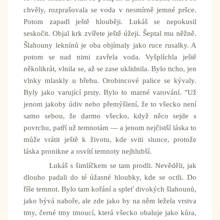
chvěly, rozprašovala se voda v nesmírně jemné pršce.
Potom zapadl ještě hlouběji. Lukáš se nepokusil
seskočit. Objal krk zvířete ještě úžeji. Šeptal mu něžně.
Šlahouny leknínů je oba objímaly jako ruce rusalky. A
potom se nad nimi zavřela voda. Vyšplíchla ještě
několikrát, vlnila se, až se zase uklidnila. Bylo ticho, jen
vlnky mlaskly u břehu. Orobincové palice se kývaly.
Byly jako varující prsty. Bylo to marné varování. "Už
jenom jakoby údiv nebo přemýšlení, že to všecko není
samo sebou, že darmo všecko, když něco sejde s
povrchu, patří už temnotám — a jenom nejčistší láska to
může vrátit ještě k životu, kde sviti slunce, protože
láska pronikne a osvítí temnoty nejhlubší.
Lukáš s šimlíčkem se tam prodli. Nevěděli, jak
dlouho padali do té úžasné hloubky, kde se octli. Do
říše temnot. Bylo tam kořání a spleť divokých šlahounů,
jako bývá nahoře, ale zde jako by na něm ležela vrstva
tmy, černé tmy tmoucí, která všecko obaluje jako kůra,