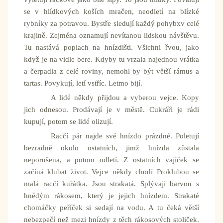
se v hlídkových koších mračen, neodletí na blízké
rybníky za potravou. Bystře sledují každý pohybxv celé
krajině. Zejména oznamují nevítanou lidskou návštěvu.
Tu nastává poplach na hnízdišti. Všichni řvou, jako
když je na vidle bere. Kdyby tu vrzala najednou vrátka
a čerpadla z celé roviny, nemohl by být větší rámus a
tartas. Povykují, letí vstříc. Letmo bijí.
A lidé někdy přijdou a vyberou vejce. Kopy
jich odnesou. Prodávají je v městě. Cukráři je rádi
kupují, potom se lidé olizují.
Racčí pár najde své hnízdo prázdné. Poletují
bezradně okolo ostatních, jimž hnízda zůstala
neporušena, a potom odletí. Z ostatních vajíček se
začíná klubat život. Vejce někdy chodí Proklubou se
malá racčí kuřátka. Jsou strakatá. Splývají barvou s
hnědým rákosem, který je jejich hnízdem. Strakaté
chomáčky peříček si sedají na vodu. A tu čeká větší
nebezpečí než mezi hnízdy z těch rákosových stoliček.