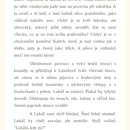
po něm vztahovala paže tam na povrchu při měsíčku. A
tu uvidí v té tmě, v tom bahně něco podobného, jako
vídával nahoře, ano, vždyť je to květ leknínu, ale
obrovský, takový ještě nikdy neviděl. Ale to není
všecko, co je na tom květu podivného? Vždyť je to v
obráceném poměru! Kalich, který je nad vodou jak z
úběle, tady je černý jako hřích. A přece je viditelný
mezí tou ostatní tmou!
Dlouhonozí pavouci a velcí lesklí brouci s
kusadly se přibližují k Lukášově tváři. Odvrátí hlavu,
ale vinou se k němu pijavice s kruhovými ústy a
podivně hnědé housenky s píchavými chlupy a s
bradavkami s jedem. Lukáš se zastaví. Plakal by, kdyby
dovedl. Obklopuje ho trouch, sliz, bahno a věčná tmi.
Jenom paprsek slunce uvidět!
A Lukáš zase slyší řehtání. Šiml řehtá smutně.
Lukáš by chtěl zavolat, ale nemůže. Slyší volání:
"Lukáši, kde jsi?"