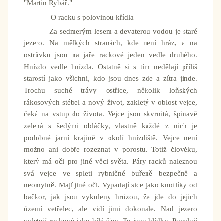
"Martin Rybář."
O racku s polovinou křídla
Za sedmerým lesem a devaterou vodou je staré
jezero. Na mělkých stranách, kde není hráz, a na
ostrůvku jsou na jaře rackové jeden vedle druhého.
Hnízdo vedle hnízda. Ostatně si s tím nedělají příliš
starostí jako všichni, kdo jsou dnes zde a zítra jinde.
Trochu suché trávy ostřice, několik loňských
rákosových stébel a nový život, zakletý v oblost vejce,
čeká na vstup do života. Vejce jsou skvrnitá, špinavě
zelená s šedými obláčky, vlastně každé z nich je
podobné jarní krajině v okolí hnízdiště. Vejce není
možno ani dobře rozeznat v porostu. Totiž člověku,
který má oči pro jiné věci světa. Páry racků naleznou
svá vejce ve spleti rybničné buřeně bezpečně a
neomylně. Mají jiné oči. Vypadají sice jako knoflíky od
bačkor, jak jsou vykuleny hrůzou, že jde do jejich
území vetřelec, ale vidí jimi dokonale. Nad jezero
vyletují rackové jako bílé šípy. To jsou hlídky. Povalují