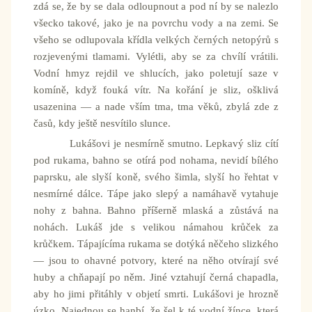
zdá se, že by se dala odloupnout a pod ní by se nalezlo
všecko takové, jako je na povrchu vody a na zemi. Se
všeho se odlupovala křídla velkých černých netopýrů s
rozjevenými tlamami. Vylétli, aby se za chvílí vrátili.
Vodní hmyz rejdil ve shlucích, jako poletují saze v
komíně, když fouká vítr. Na kořání je sliz, ošklivá
usazenina — a nade vším tma, tma věků, zbylá zde z
časů, kdy ještě nesvítilo slunce.
Lukášovi je nesmírně smutno. Lepkavý sliz cítí
pod rukama, bahno se otírá pod nohama, nevidí bílého
paprsku, ale slyší koně, svého šimla, slyší ho řehtat v
nesmírné dálce. Tápe jako slepý a namáhavě vytahuje
nohy z bahna. Bahno příšerně mlaská a zůstává na
nohách. Lukáš jde s velikou námahou krůček za
krůčkem. Tápajícíma rukama se dotýká něčeho slizkého
— jsou to ohavné potvory, které na něho otvírají své
huby a chňapají po něm. Jiné vztahují černá chapadla,
aby ho jimi přitáhly v objetí smrti. Lukášovi je hrozně
úzko. Najednou se hanbí, že šel k té vodní žínce, která