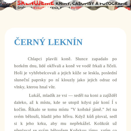
ČERNÝ LEKNÍN
Chlapci plavili koně. Slunce zapadalo po
horkém dnu, lidé okřívali a koně ve vodě frkali a řičeli.
Hoši je vyhřebelcovali a jejich kůže se leskla, poslední
sluneční paprsky po ní klouzly jako jejich odraz od
vlnky, kterou hnal vítr.
Lukáš, mladík ze vsi — seděl na koni a zajížděl
daleko, až k místu, kde se utopil kdysi pár koní Í s
kočím. Říkalo se tomu místu "V koňské jámě." Jel na
svém bělouši, hladil jeho hřívu. Když kůň ploval, sedl
si k jeho krku, aby mu nepřekážel. Kolikrát už
přeplaval se svým běloušem Koňskou jámu, zatím co