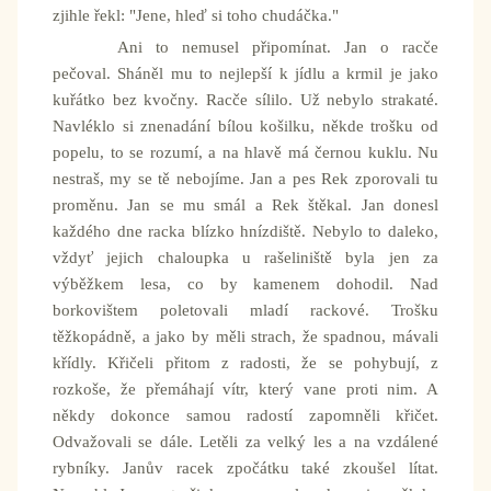
zjihle řekl: "Jene, hleď si toho chudáčka."
Ani to nemusel připomínat. Jan o racče
pečoval. Sháněl mu to nejlepší k jídlu a krmil je jako
kuřátko bez kvočny. Racče sílilo. Už nebylo strakaté.
Navléklo si znenadání bílou košilku, někde trošku od
popelu, to se rozumí, a na hlavě má černou kuklu. Nu
nestraš, my se tě nebojíme. Jan a pes Rek zporovali tu
proměnu. Jan se mu smál a Rek štěkal. Jan donesl
každého dne racka blízko hnízdiště. Nebylo to daleko,
vždyť jejich chaloupka u rašeliniště byla jen za
výběžkem lesa, co by kamenem dohodil. Nad
borkovištem poletovali mladí rackové. Trošku
těžkopádně, a jako by měli strach, že spadnou, mávali
křídly. Křičeli přitom z radosti, že se pohybují, z
rozkoše, že přemáhají vítr, který vane proti nim. A
někdy dokonce samou radostí zapomněli křičet.
Odvažovali se dále. Letěli za velký les a na vzdálené
rybníky. Janův racek zpočátku také zkoušel lítat.