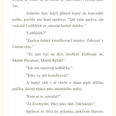
čas.
Jednoho dne, když přinesl hajný do kanceláře
poštu, povídá mu lesní správce: "Tak zase zpráva, ale
vzácná! Ledňáček se zatoulal hodně daleko."
"Ledňáček?"
"Zpráva italské kroužkovací stanice. Zahynul v
Comacchiu."
"To tam byl na těch úhořích! Podívejte se,
Martin Piscatore, Martin Rybář!"
"Tak oni nazývají ledňáčka.".
"Toho vy jste kroužkoval."
A hajný cítil v té chvíli v dlani teplé tělíčko
ptáčka, dávný tlukot jeho malinkého srdce.
"Kam se to zatoulal?"
"Za živobytím. Ptáci jako lidé. Odcházejí."
Správce se dívá do prázdna, pokývne hlavou: