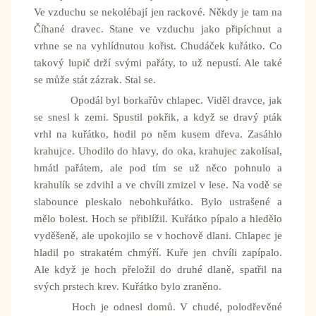
Ve vzduchu se nekolébají jen rackové. Někdy je tam na
Číhané dravec. Stane ve vzduchu jako připíchnut a
vrhne se na vyhlídnutou kořist. Chudáček kuřátko. Co
takový lupič drží svými pařáty, to už nepustí. Ale také
se může stát zázrak. Stal se.
Opodál byl borkařův chlapec. Viděl dravce, jak
se snesl k zemi. Spustil pokřik, a když se dravý pták
vrhl na kuřátko, hodil po něm kusem dřeva. Zasáhlo
krahujce. Uhodilo do hlavy, do oka, krahujec zakolísal,
hmátl pařátem, ale pod tím se už něco pohnulo a
krahulík se zdvihl a ve chvíli zmizel v lese. Na vodě se
slabounce pleskalo nebohkuřátko. Bylo ustrašené a
mělo bolest. Hoch se přiblížil. Kuřátko pípalo a hledělo
vyděšeně, ale upokojilo se v hochově dlani. Chlapec je
hladil po strakatém chmýří. Kuře jen chvíli zapípalo.
Ale když je hoch přeložil do druhé dlaně, spatřil na
svých prstech krev. Kuřátko bylo zraněno.
Hoch je odnesl domů. V chudé, polodřevěné