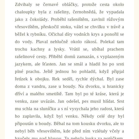
Zdvihaly se černavé obláčky, protože cesta okolo
chaloupky byla z rašeliny, černohnědá, že vypadala
jako z čokolády. Proběhl rašeništěm, zavlnil růžovým
vřesovištěm, přeskočil stoku, válel se chvilku v trávě a
běžel k rybníku. Očichal díry vodních krys a ponořil se
do vody. Plaval nehlučně okolo rákosí. Polekal tam
trochu kachny a lysky. Vrátil se, ubíhal prachem
rašelinové cesty. Přiběhl domů zamazán, s vyplazeným
jazykem, ale šťasten. Jan se smál a hladil ho po srsti
plné prachu. Ještě jednou ho pohladil, když připjal
řetízek k obojku. Rek seděl, rychle dýchal. Byl zase
doma z vandru, zase u boudy. Na dvorku, u hranicky
dříví a malého smetiště. Tam byl po té kráse, která je
venku, zase uvázán. Jan odešel, pes musil hlídat. Srst
mu schla na sluníčku a s ní vysychala jeho radost, která
ho zaplavila, když byl venku. Někdy celé dny byl
připoután u boudy. Běhal na tom kousku dvorku, ale to
nebyl běh vřesovištěm, kde před ním vzlétaly včely a
bzučely mu nad hlavou. To nebyla louka za potůčkem.