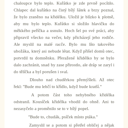
chaloupce bylo teplo. Kuřátko je zde prvně pocítilo.
Chlapec dal kuřátko na čistý bílý šátek a brzy poznal,
že bylo zraněno na křidélku. Uložil je blízko k plotně,
aby mu bylo teplo. Kuřátko si složilo hlavičku do
měkkého peříčka a usnulo. Hoch šel po své práci, aby
připravil všecko na večer, kdy přicházejí jeho rodiče.
Ale myslil na malé racče. Bylo mu líto takového
ubožáka, který asi nebude létat. Když přišel domů otec,
potvrdil tu domněnku. Přeražené křidélko by se bylo
dalo zachránit, snad by zase přirostlo, ale dráp se zaryl i
do tělíčka a byl porušen i sval.
Dlouho nad chuděrkou přemýšleli. Až otec
řekl: "Bude mu lehčí to křídlo, když bude kratší."
A potom část toho nehybného křidélka
odstranil. Kousíček křidélka vhodil do ohně. Ani to
nezasyčelo a proměnilo se to v bílý popel.
"Bude to, chudák, psíček místo ptáka."
Zamyslil se a potom si přetřel obličej a nějak