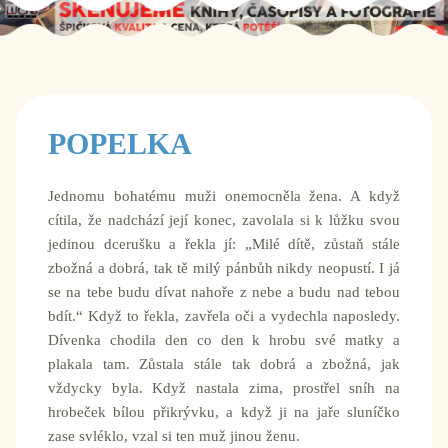
POPELKA
Jednomu bohatému muži onemocněla žena. A když
cítila, že nadchází její konec, zavolala si k lůžku svou
jedinou dcerušku a řekla jí: „Milé dítě, zůstaň stále
zbožná a dobrá, tak tě milý pánbůh nikdy neopustí. I já
se na tebe budu dívat nahoře z nebe a budu nad tebou
bdít.“ Když to řekla, zavřela oči a vydechla naposledy.
Dívenka chodila den co den k hrobu své matky a
plakala tam. Zůstala stále tak dobrá a zbožná, jak
vždycky byla. Když nastala zima, prostřel sníh na
hrobeček bílou přikrývku, a když ji na jaře sluníčko
zase svléklo, vzal si ten muž jinou ženu.