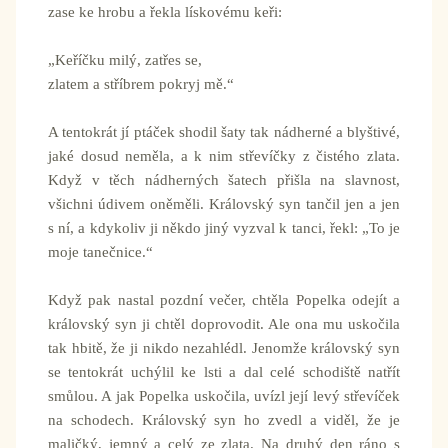
zase ke hrobu a řekla lískovému keři:
„Keříčku milý, zatřes se,
zlatem a stříbrem pokryj mě.“
A tentokrát jí ptáček shodil šaty tak nádherné a blyštivé,
jaké dosud neměla, a k nim střevíčky z čistého zlata.
Když v těch nádherných šatech přišla na slavnost,
všichni údivem oněměli. Královský syn tančil jen a jen
s ní, a kdykoliv ji někdo jiný vyzval k tanci, řekl: „To je
moje tanečnice.“
Když pak nastal pozdní večer, chtěla Popelka odejít a
královský syn ji chtěl doprovodit. Ale ona mu uskočila
tak hbitě, že ji nikdo nezahlédl. Jenomže královský syn
se tentokrát uchýlil ke lsti a dal celé schodiště natřít
smůlou. A jak Popelka uskočila, uvízl její levý střevíček
na schodech. Královský syn ho zvedl a viděl, že je
maličký, jemný a celý ze zlata. Na druhý den ráno s