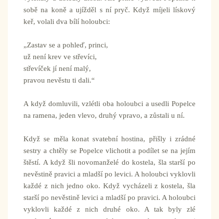
sobě na koně a ujížděl s ní pryč. Když míjeli lískový
keř, volali dva bílí holoubci:
„Zastav se a pohleď, princi,
už není krev ve střevíci,
střevíček jí není malý,
pravou nevěstu ti dali.“
A když domluvili, vzlétli oba holoubci a usedli Popelce
na ramena, jeden vlevo, druhý vpravo, a zůstali u ní.
Když se měla konat svatební hostina, přišly i zrádné
sestry a chtěly se Popelce vlichotit a podílet se na jejím
štěstí. A když šli novomanželé do kostela, šla starší po
nevěstině pravici a mladší po levici. A holoubci vyklovli
každé z nich jedno oko. Když vycházeli z kostela, šla
starší po nevěstině levici a mladší po pravici. A holoubci
vyklovli každé z nich druhé oko. A tak byly zlé