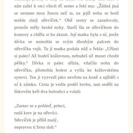
ním zašel k otci všech tří sester a řekl mu: „Žádná jiná
se nestane mou ženou než ta, na jejíž nohu se hodí
tenhle zlatý střevíček.“ Obě sestry se zaradovaly,
protože měly hezké nohy. Starší šla se střevíčkem do
komory a chtěla si ho zkusit. Její matka byla s ní, jenže
dívka se nemohla se svým dlouhým palcem do
střevíčku vejít. Tu jí matka podala nůž a řekla: „Uřízni
si palec! Až budeš královnou, nebudeš už muset chodit
pěšky.“ Dívka si palec uřízla, vtlačila nohu do
střevíčku, přemohla bolest a vyšla ke královskému
synovi. Ten ji vyzvedl jako nevěstu na koně a ujížděl s
ní k zámku. Cesta je vedla podél hrobu, tam seděli na
lískovém keři dva holoubci a volali:
„Zastav se a pohleď, princi,
rudá krev je na střevíci.
Střevíček je příliš malý,
nepravou ti ženu dali.“