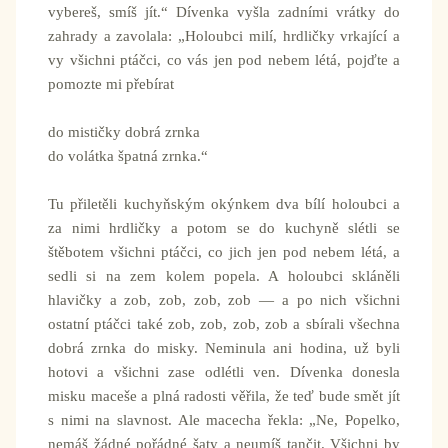
vybereš, smíš jít.“ Dívenka vyšla zadními vrátky do
zahrady a zavolala: „Holoubci milí, hrdličky vrkající a
vy všichni ptáčci, co vás jen pod nebem létá, pojďte a
pomozte mi přebírat
do mističky dobrá zrnka
do volátka špatná zrnka.“
Tu přiletěli kuchyňským okýnkem dva bílí holoubci a
za nimi hrdličky a potom se do kuchyně slétli se
štěbotem všichni ptáčci, co jich jen pod nebem létá, a
sedli si na zem kolem popela. A holoubci skláněli
hlavičky a zob, zob, zob, zob — a po nich všichni
ostatní ptáčci také zob, zob, zob, zob a sbírali všechna
dobrá zrnka do misky. Neminula ani hodina, už byli
hotovi a všichni zase odlétli ven. Dívenka donesla
misku maceše a plná radosti věřila, že teď bude smět jít
s nimi na slavnost. Ale macecha řekla: „Ne, Popelko,
nemáš žádné pořádné šaty a neumíš tančit. Všichni by