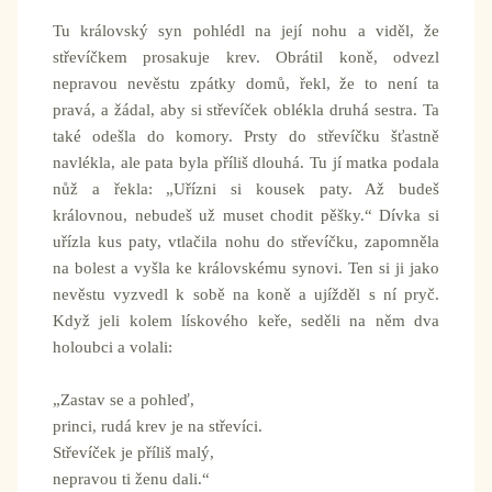
Tu královský syn pohlédl na její nohu a viděl, že
střevíčkem prosakuje krev. Obrátil koně, odvezl
nepravou nevěstu zpátky domů, řekl, že to není ta
pravá, a žádal, aby si střevíček oblékla druhá sestra. Ta
také odešla do komory. Prsty do střevíčku šťastně
navlékla, ale pata byla příliš dlouhá. Tu jí matka podala
nůž a řekla: „Uřízni si kousek paty. Až budeš
královnou, nebudeš už muset chodit pěšky.“ Dívka si
uřízla kus paty, vtlačila nohu do střevíčku, zapomněla
na bolest a vyšla ke královskému synovi. Ten si ji jako
nevěstu vyzvedl k sobě na koně a ujížděl s ní pryč.
Když jeli kolem lískového keře, seděli na něm dva
holoubci a volali:
„Zastav se a pohleď,
princi, rudá krev je na střevíci.
Střevíček je příliš malý,
nepravou ti ženu dali.“