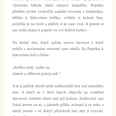
výklenku blikala slabá olejová lampička. Popelka
předtím rychle vyskočila zadním otvorem z holubníku,
běžela k lískovému keříku, svlékla si krásné šaty,
položila je na hrob a ptáček si je zase vzal. A potom si
zas sedla doma k popelu ve své šedivé kytlici.
Na druhý den, když začala znovu slavnost a když
rodiče s nevlastními sestrami zase odešli, šla Popelka k
lískovému keři a řekla:
„Keříku milý, zatřes se,
zlatem a stříbrem pokryj mě.“
A tu jí ptáček shodil ještě nádhernější šaty než minulého
dne. A když se v těch šatech objevila na svatební
slavnosti, kdekdo užasl nad její krásou. Královský syn
čekal jenom na ni, a jakmile přišla, uchopil ji za ruku a
tančil jenom s ní. Když přicházeli jiní, aby ji vyzvali,