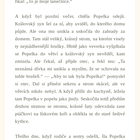
říkal: „To je moje tanečnice.“
A když byl pozdní večer, chtěla Popelka odejít.
Královský syn šel za ní, aby uviděl, do kterého domu
půjde. Ale ona mu unikla a uskočila do zahrady za
domem. Tam stál veliký, krásný strom, na kterém visely
ty nejnádhernější hrušky. Hbitě jako veverka vyšplhala
se Popelka do větví a královský syn nevěděl, kam
zmizela. Ale čekal, až přijde otec, a řekl mu: „Ta
neznámá dívka mi unikla a myslím, že se schovala na
tuhle hrušeň.“ — „Aby to tak byla Popelka!“ pomyslel
si otec. Dal si přinést sekeru a strom skácel, ale ve
větvích nikdo nebyl. A když přišli do kuchyně, ležela
tam Popelka v popelu jako jindy. Seskočila totiž předtím
druhou stranou se stromu, krásné šaty odevzdala zase
ptáčkovi na lískovém keři a oblékla se do staré šedivé
kytlice.
Třetího dne, když rodiče a sestry odešli, šla Popelka