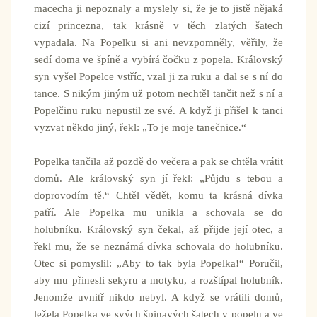
macecha ji nepoznaly a myslely si, že je to jistě nějaká
cizí princezna, tak krásně v těch zlatých šatech
vypadala. Na Popelku si ani nevzpomněly, věřily, že
sedí doma ve špíně a vybírá čočku z popela. Královský
syn vyšel Popelce vstříc, vzal ji za ruku a dal se s ní do
tance. S nikým jiným už potom nechtěl tančit než s ní a
Popelčinu ruku nepustil ze své. A když ji přišel k tanci
vyzvat někdo jiný, řekl: „To je moje tanečnice.“
Popelka tančila až pozdě do večera a pak se chtěla vrátit
domů. Ale královský syn jí řekl: „Půjdu s tebou a
doprovodím tě.“ Chtěl vědět, komu ta krásná dívka
patří. Ale Popelka mu unikla a schovala se do
holubníku. Královský syn čekal, až přijde její otec, a
řekl mu, že se neznámá dívka schovala do holubníku.
Otec si pomyslil: „Aby to tak byla Popelka!“ Poručil,
aby mu přinesli sekyru a motyku, a rozštípal holubník.
Jenomže uvnitř nikdo nebyl. A když se vrátili domů,
ležela Popelka ve svých špinavých šatech v popelu a ve