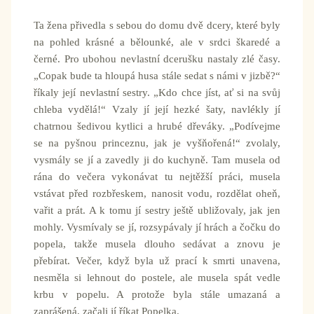
Ta žena přivedla s sebou do domu dvě dcery, které byly
na pohled krásné a bělounké, ale v srdci škaredé a
černé. Pro ubohou nevlastní dcerušku nastaly zlé časy.
„Copak bude ta hloupá husa stále sedat s námi v jizbě?“
říkaly její nevlastní sestry. „Kdo chce jíst, ať si na svůj
chleba vydělá!“ Vzaly jí její hezké šaty, navlékly jí
chatrnou šedivou kytlici a hrubé dřeváky. „Podívejme
se na pyšnou princeznu, jak je vyšňořená!“ zvolaly,
vysmály se jí a zavedly ji do kuchyně. Tam musela od
rána do večera vykonávat tu nejtěžší práci, musela
vstávat před rozbřeskem, nanosit vodu, rozdělat oheň,
vařit a prát. A k tomu jí sestry ještě ubližovaly, jak jen
mohly. Vysmívaly se jí, rozsypávaly jí hrách a čočku do
popela, takže musela dlouho sedávat a znovu je
přebírat. Večer, když byla už prací k smrti unavena,
nesměla si lehnout do postele, ale musela spát vedle
krbu v popelu. A protože byla stále umazaná a
zaprášená, začali jí říkat Popelka.