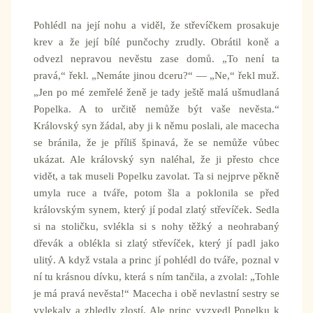
Pohlédl na její nohu a viděl, že střevíčkem prosakuje
krev a že její bílé punčochy zrudly. Obrátil koně a
odvezl nepravou nevěstu zase domů. „To není ta
pravá,“ řekl. „Nemáte jinou dceru?“ — „Ne,“ řekl muž.
„Jen po mé zemřelé ženě je tady ještě malá ušmudlaná
Popelka. A to určitě nemůže být vaše nevěsta.“
Královský syn žádal, aby ji k němu poslali, ale macecha
se bránila, že je příliš špinavá, že se nemůže vůbec
ukázat. Ale královský syn naléhal, že ji přesto chce
vidět, a tak museli Popelku zavolat. Ta si nejprve pěkně
umyla ruce a tváře, potom šla a poklonila se před
královským synem, který jí podal zlatý střevíček. Sedla
si na stoličku, svlékla si s nohy těžký a neohrabaný
dřevák a oblékla si zlatý střevíček, který jí padl jako
ulitý. A když vstala a princ jí pohlédl do tváře, poznal v
ní tu krásnou dívku, která s ním tančila, a zvolal: „Tohle
je má pravá nevěsta!“ Macecha i obě nevlastní sestry se
vylekaly a zbledly zlostí. Ale princ vyzvedl Popelku k