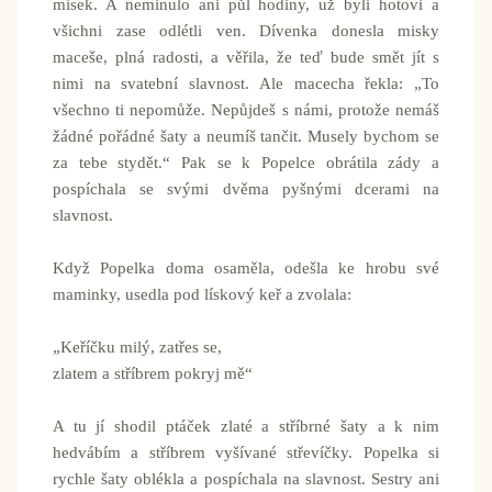
misek. A neminulo ani půl hodiny, už byli hotovi a
všichni zase odlétli ven. Dívenka donesla misky
maceše, plná radosti, a věřila, že teď bude smět jít s
nimi na svatební slavnost. Ale macecha řekla: „To
všechno ti nepomůže. Nepůjdeš s námi, protože nemáš
žádné pořádné šaty a neumíš tančit. Musely bychom se
za tebe stydět.“ Pak se k Popelce obrátila zády a
pospíchala se svými dvěma pyšnými dcerami na
slavnost.
Když Popelka doma osaměla, odešla ke hrobu své
maminky, usedla pod lískový keř a zvolala:
„Keříčku milý, zatřes se,
zlatem a stříbrem pokryj mě“
A tu jí shodil ptáček zlaté a stříbrné šaty a k nim
hedvábím a stříbrem vyšívané střevíčky. Popelka si
rychle šaty oblékla a pospíchala na slavnost. Sestry ani