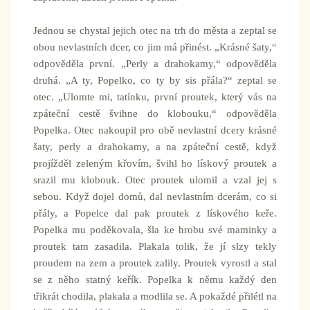
Jednou se chystal jejich otec na trh do města a zeptal se
obou nevlastních dcer, co jim má přinést. „Krásné šaty,“
odpověděla první. „Perly a drahokamy,“ odpověděla
druhá. „A ty, Popelko, co ty by sis přála?“ zeptal se
otec. „Ulomte mi, tatínku, první proutek, který vás na
zpáteční cestě švihne do klobouku,“ odpověděla
Popelka. Otec nakoupil pro obě nevlastní dcery krásné
šaty, perly a drahokamy, a na zpáteční cestě, když
projížděl zeleným křovím, švihl ho lískový proutek a
srazil mu klobouk. Otec proutek ulomil a vzal jej s
sebou. Když dojel domů, dal nevlastním dcerám, co si
přály, a Popelce dal pak proutek z lískového keře.
Popelka mu poděkovala, šla ke hrobu své maminky a
proutek tam zasadila. Plakala tolik, že jí slzy tekly
proudem na zem a proutek zalily. Proutek vyrostl a stal
se z něho statný keřík. Popelka k němu každý den
třikrát chodila, plakala a modlila se. A pokaždé přilétl na