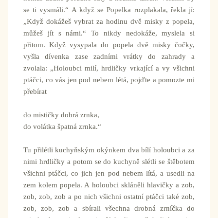
se ti vysmáli.“ A když se Popelka rozplakala, řekla jí:
„Když dokážeš vybrat za hodinu dvě misky z popela,
můžeš jít s námi.“ To nikdy nedokáže, myslela si
přitom. Když vysypala do popela dvě misky čočky,
vyšla dívenka zase zadními vrátky do zahrady a
zvolala: „Holoubci milí, hrdličky vrkající a vy všichni
ptáčci, co vás jen pod nebem létá, pojďte a pomozte mi
přebírat
do mističky dobrá zrnka,
do volátka špatná zrnka.“
Tu přilétli kuchyňským okýnkem dva bílí holoubci a za
nimi hrdličky a potom se do kuchyně slétli se štěbotem
všichni ptáčci, co jich jen pod nebem lítá, a usedli na
zem kolem popela. A holoubci skláněli hlavičky a zob,
zob, zob, zob a po nich všichni ostatní ptáčci také zob,
zob, zob, zob a sbírali všechna drobná zrníčka do