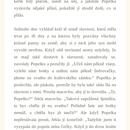
keřík bílý ptáček, usedl na něj, a jakmile Popelka
vyslovila nějaké přání, pokaždé jí shodil dolů, co si
přála.
Jednoho dne vyhlásil král té země slavnost, která měla
trvat po tři dny a na kterou byly pozvány všechny
krásné panny ze země, aby si z nich jeho syn mohl
vyvolit nevěstu. Když obě nevlastní sestry uslyšely, že
se mají také dostavit k slavnosti, zaradovaly se,
zavolaly Popelku a poručily jí: „Učeš nám pěkně vlasy,
vylešti nám botky a utáhni nám pěkně šněrovačky,
jdeme na svatbu do královského zámku.“ Popelka je
poslechla, ale plakala, protože by byla také ráda šla na
slavnost s nimi. Prosila macechu, aby jí to dovolila. „Ty,
Popelko?“ řekla macecha. „Taková zaprášená špindíra,
ty bys chtěla jít na svatbu? Pořádné šaty ani botky
nemáš, a chtěla bys jít tančit?“ Ale když Popelka
nepřestávala prosit, řekla jí konečně: „Tadyhle jsem ti
vysypala do popela mísu čočky. Když ji do dvou hodin