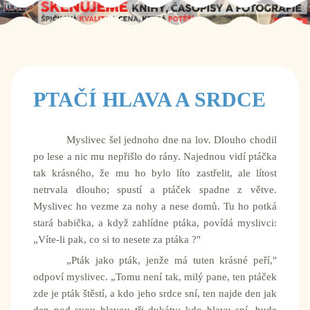
PTAČÍ HLAVA A SRDCE
Myslivec šel jednoho dne na lov. Dlouho chodil
po lese a nic mu nepřišlo do rány. Najednou vidí ptáčka
tak krásného, že mu ho bylo líto zastřelit, ale lítost
netrvala dlouho; spustí a ptáček spadne z větve.
Myslivec ho vezme za nohy a nese domů. Tu ho potká
stará babička, a když zahlídne ptáka, povídá myslivci:
„Víte-li pak, co si to nesete za ptáka ?"
„Pták jako pták, jenže má tuten krásné peří,"
odpoví myslivec. „Tomu není tak, milý pane, ten ptáček
zde je pták štěstí, a kdo jeho srdce sní, ten najde den jak