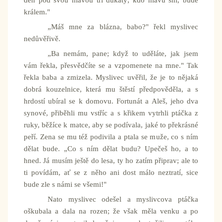
den pod svou hlavou tři dukáty; kdo hlavu sní, bude
králem."
„Máš mne za blázna, babo?" řekl myslivec
nedůvěřivě.
„Ba nemám, pane; když to uděláte, jak jsem
vám řekla, přesvědčíte se a vzpomenete na mne." Tak
řekla baba a zmizela. Myslivec uvěřil, že je to nějaká
dobrá kouzelnice, která mu štěstí předpověděla, a s
hrdostí ubíral se k domovu. Fortunát a Aleš, jeho dva
synové, přiběhli mu vstříc a s křikem vytrhli ptáčka z
ruky, běžíce k matce, aby se podívala, jaké to překrásné
peří. Zena se mu též podivila a ptala se muže, co s ním
dělat bude. „Co s ním dělat budu? Upečeš ho, a to
hned. Já musím ještě do lesa, ty ho zatím připrav; ale to
ti povídám, ať se z něho ani dost málo neztratí, sice
bude zle s námi se všemi!"
Nato myslivec odešel a myslivcova ptáčka
oškubala a dala na rozen; že však měla venku a po