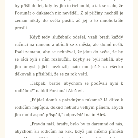
by přišli do let, kdy by jim to říci mohl, a tak se stalo, že
Fortunát o dukátech nic nevěděl. Z té příčiny nechtěl je
zeman nikdy do světa pustit, ač jej o to mnohokráte
prosili.
Když tedy služebník odešel, vzali bratři každý
ručnici na rameno a ubírali se z města; ale domů nešli.
Psali zemanu, aby se nehněval, že jdou do světa, že by
se rádi byli s ním rozloučili, kdyby se byli nebáli, aby
jim úmysl jejich nezkazil; nato mu ještě za všecko
děkovali a přislíbili, že se za rok vrátí.
„Jakpak, bratře, abychom se podívali nyní k
rodičům?" nabídl For-tunát Alešovi.
„Půjdeš domů s prázdnýma rukama? Já dříve k
rodičům nepůjdu, dokud nebudu velkým pánem, abych
jim mohl aspoň přispěti," odpověděl na to Aleš.
„Pravdu máš, bratře, bylo by to daremné od nás,
abychom šli rodičům na krk, když jim ničeho přinésti