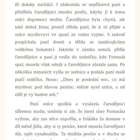
tři dukáty nachází. I ulakomila se nepříznivá paní a
přislíbila čarodějnici mnoho peněz, kdyby jí k tomu
srdci dopomoci mohla. Čarodějnice byla chytrá, ale
také dobrá žena; protož slíbila paní, že k ní přijde a
srdce myslivcovi ve spaní ze vnitra vyjme. S radostí
pospíchala paní domů a těšila se nastávajícímu
velikému bohatství. Jakmile v zámku usnuli, přišla
čarodějnice a paní ji vedla do sedničky, kde Fortunát
spal; musela však odejít a čarodějnice zůstala sama. Po
několika minutách vyšla ze sednice a podala paní malé
ptačí srdéčko, řkouc: „Dnes je poslední noc, co má
myslivec pod hlavou peníze; snězte nyní srdce, a od
zítří je vy budete mít."
Paní srdce spolkla a vysázela čarodějnici
slíbenou mzdu; umínila si ale, že hned ráno Fortunáta
vyžene, aby zas něco uspořila, a čeládka že dostane o
díl méně jídla, aby si ty peníze, které musela čarodějnici
dát, opět vynahradila. Ta shrábla peníze a v duchu se