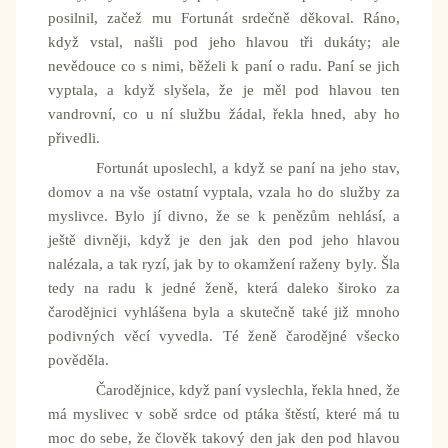
posilnil, začež mu Fortunát srdečně děkoval. Ráno,
když vstal, našli pod jeho hlavou tři dukáty; ale
nevědouce co s nimi, běželi k paní o radu. Paní se jich
vyptala, a když slyšela, že je měl pod hlavou ten
vandrovní, co u ní službu žádal, řekla hned, aby ho
přivedli.
Fortunát uposlechl, a když se paní na jeho stav,
domov a na vše ostatní vyptala, vzala ho do služby za
myslivce. Bylo jí divno, že se k penězům nehlásí, a
ještě divněji, když je den jak den pod jeho hlavou
nalézala, a tak ryzí, jak by to okamžení raženy byly. Šla
tedy na radu k jedné ženě, která daleko široko za
čarodějnici vyhlášena byla a skutečně také již mnoho
podivných věcí vyvedla. Té ženě čarodějné všecko
pověděla.
Čarodějnice, když paní vyslechla, řekla hned, že
má myslivec v sobě srdce od ptáka štěstí, které má tu
moc do sebe, že člověk takový den jak den pod hlavou