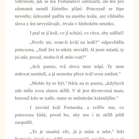
vděčností, jak se má Fortunátovi odsloužit, ale ten pro
zármutek neměl žádného přání. Princezně se lépe
nevedlo; úzkostně patřila na starého krále, ani vlídného
slova z úst nevydávajíc, trvala v hlubokém smutku.
I ptal se jí král, co jí schází, co chce, aby udělal?
„Pověz mi, roste-li kvítí na ledě?" odpověděla
princezna. „Jistě žes to nikdy neviděl. Já jsem mladá, ty
jsi stár, považ, mohu-li tě milo-vati?"
„Ach panno, tvá slova mne trápí. Ty mne
milovat nemíníš, a já nemohu přece tvář svou změnit."
„Mohlo by to být," řekla na to panna, „kdybych
zde měla svou zlatou skříň. V té jest divotvorná mast,
kterouž kdo se natře, stane se sedmkráte krásnějším."
I zavolal král Fortunáta, a svěřiv mu, co
princezna žádá, prosil ho, aby mu i tu skříň ještě
zaopatřil.
„To je snadná věc, já ji mám u sebe," řekl