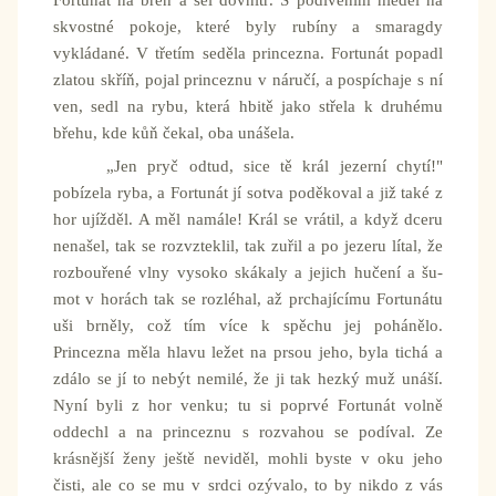
Fortunát na břeh a šel dovnitř. S podivením hleděl na
skvostné pokoje, které byly rubíny a smaragdy
vykládané. V třetím seděla princezna. Fortunát popadl
zlatou skříň, pojal princeznu v náručí, a pospíchaje s ní
ven, sedl na rybu, která hbitě jako střela k druhému
břehu, kde kůň čekal, oba unášela.
„Jen pryč odtud, sice tě král jezerní chytí!"
pobízela ryba, a Fortunát jí sotva poděkoval a již také z
hor ujížděl. A měl namále! Král se vrátil, a když dceru
nenašel, tak se rozvzteklil, tak zuřil a po jezeru lítal, že
rozbouřené vlny vysoko skákaly a jejich hučení a šu-
mot v horách tak se rozléhal, až prchajícímu Fortunátu
uši brněly, což tím více k spěchu jej pohánělo.
Princezna měla hlavu ležet na prsou jeho, byla tichá a
zdálo se jí to nebýt nemilé, že ji tak hezký muž unáší.
Nyní byli z hor venku; tu si poprvé Fortunát volně
oddechl a na princeznu s rozvahou se podíval. Ze
krásnější ženy ještě neviděl, mohli byste v oku jeho
čisti, ale co se mu v srdci ozývalo, to by nikdo z vás