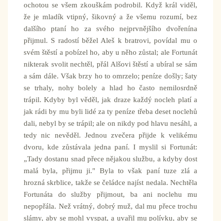
ochotou se všem zkouškám podrobil. Když král viděl,
že je mladík vtipný, šikovný a že všemu rozumí, bez
dalšího ptaní ho za svého nejprvnějšího dvořenína
přijmul. S radostí běžel Aleš k bratrovi, povídal mu o
svém štěstí a pobízel ho, aby u něho zůstal; ale Fortunát
nikterak svolit nechtěl, přál Alšovi štěstí a ubíral se sám
a sám dále. Však brzy ho to omrzelo; peníze došly; šaty
se trhaly, nohy bolely a hlad ho často nemilosrdně
trápil. Kdyby byl věděl, jak draze každý nocleh platí a
jak rádi by mu byli lidé za ty peníze třeba deset noclehů
dali, nebyl by se trápil; ale on nikdy pod hlavu nesáhl, a
tedy nic nevěděl. Jednou zvečera přijde k velikému
dvoru, kde zůstávala jedna paní. I myslil si Fortunát:
„Tady dostanu snad přece nějakou službu, a kdyby dost
malá byla, přijmu ji." Byla to však paní tuze zlá a
hrozná skrblice, takže se čeládce najíst nedala. Nechtěla
Fortunáta do služby přijmout, ba ani noclehu mu
nepopřála. Než vrátný, dobrý muž, dal mu přece trochu
slámy, aby se mohl vyspat, a uvařil mu polívku, aby se