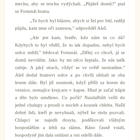
mechu, aby se trochu vydýchali. „Půjdeš domů?" ptal
se Fortunát bratra.
„To bych byl blázen, abych si šel pro bití, raději
půjdu, kam mne oči zanesou," odpověděl Aleš.
„Ale jen kam, bratře, kdo nám tu co dá?
Kdybych to byl věděl, že to tak dopadne, nebyl bych
srdce snědl," bědoval Fortunát. „Dělej co chceš, já se
domů nevrátím. Jako by mi něco šeptalo, že nás tatík
zabije. A jaký strach, vždyť se ve světě neztratíme."
Aleš dodal bratrovi srdce a po chvíli ubírali se oba
lesem dále. Byl již soumrak, když přišli za lesem do
vesnice, nemajíce krejcaru v kapse. Hlad je začal trápit
a tělo bylo umdleno. Co počít? Nazdařbůh vešli do
jedné chalupy a prosili o nocleh a kousek chleba. Našli
dobré lidi, kteří je nevyhnali, nýbrž ke stolu pozvali.
Chlapci se najedli dosyta, poděkovali vlídným
hospodářům a lehli na slámu. Ráno časně vstali,
hospodyně jim dala snídani a oni odešli dále.