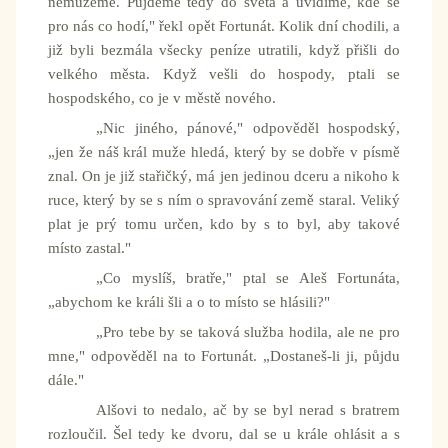
nemůžeme. Půjdeme tedy do světa a uvidíme, kde se
pro nás co hodí," řekl opět Fortunát. Kolik dní chodili, a
již byli bezmála všecky peníze utratili, když přišli do
velkého města. Když vešli do hospody, ptali se
hospodského, co je v městě nového.
„Nic jiného, pánové," odpověděl hospodský,
„jen že náš král muže hledá, který by se dobře v písmě
znal. On je již stařičký, má jen jedinou dceru a nikoho k
ruce, který by se s ním o spravování země staral. Veliký
plat je prý tomu určen, kdo by s to byl, aby takové
místo zastal."
„Co myslíš, bratře," ptal se Aleš Fortunáta,
„abychom ke králi šli a o to místo se hlásili?"
„Pro tebe by se taková služba hodila, ale ne pro
mne," odpověděl na to Fortunát. „Dostaneš-li ji, půjdu
dále."
Alšovi to nedalo, ač by se byl nerad s bratrem
rozloučil. Šel tedy ke dvoru, dal se u krále ohlásit a s