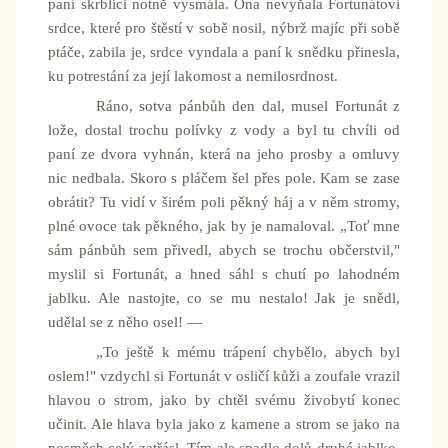
paní skrblici notně vysmála. Ona nevyňala Fortunátovi
srdce, které pro štěstí v sobě nosil, nýbrž majíc při sobě
ptáče, zabila je, srdce vyndala a paní k snědku přinesla,
ku potrestání za její lakomost a nemilosrdnost.
Ráno, sotva pánbůh den dal, musel Fortunát z
lože, dostal trochu polívky z vody a byl tu chvíli od
paní ze dvora vyhnán, která na jeho prosby a omluvy
nic nedbala. Skoro s pláčem šel přes pole. Kam se zase
obrátit? Tu vidí v širém poli pěkný háj a v něm stromy,
plné ovoce tak pěkného, jak by je namaloval. „Toť mne
sám pánbůh sem přivedl, abych se trochu občerstvil,"
myslil si Fortunát, a hned sáhl s chutí po lahodném
jablku. Ale nastojte, co se mu nestalo! Jak je snědl,
udělal se z něho osel! —
„To ještě k mému trápení chybělo, abych byl
oslem!" vzdychl si Fortunát v osličí kůži a zoufale vrazil
hlavou o strom, jako by chtěl svému živobytí konec
učinit. Ale hlava byla jako z kamene a strom se jako na