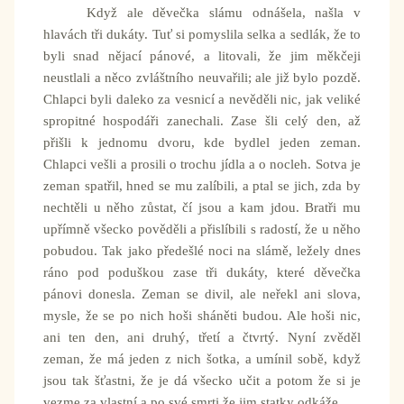
Když ale děvečka slámu odnášela, našla v
hlavách tři dukáty. Tuť si pomyslila selka a sedlák, že to
byli snad nějací pánové, a litovali, že jim měkčeji
neustlali a něco zvláštního neuvařili; ale již bylo pozdě.
Chlapci byli daleko za vesnicí a nevěděli nic, jak veliké
spropitné hospodáři zanechali. Zase šli celý den, až
přišli k jednomu dvoru, kde bydlel jeden zeman.
Chlapci vešli a prosili o trochu jídla a o nocleh. Sotva je
zeman spatřil, hned se mu zalíbili, a ptal se jich, zda by
nechtěli u něho zůstat, čí jsou a kam jdou. Bratři mu
upřímně všecko pověděli a přislíbili s radostí, že u něho
pobudou. Tak jako předešlé noci na slámě, ležely dnes
ráno pod poduškou zase tři dukáty, které děvečka
pánovi donesla. Zeman se divil, ale neřekl ani slova,
mysle, že se po nich hoši sháněti budou. Ale hoši nic,
ani ten den, ani druhý, třetí a čtvrtý. Nyní zvěděl
zeman, že má jeden z nich šotka, a umínil sobě, když
jsou tak šťastni, že je dá všecko učit a potom že si je
vezme za vlastní a po své smrti že jim statky odkáže.