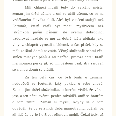
Milí chlapci musili tedy do velkého města,
zeman jim držel učitele a oni se učili všemu, co se na
vzdělaného člověka sluší. Aleš byl v učení stálejší než
Fortunát, který chtěl být raději myslivcem než
jakýmkoli jiným pánem; ale svému dobrodinci
vzdorovat nezdálo se mu za dobré. Léta ubíhala jako
vlny, z chlapců vyrostli mládenci, a čas přišel, kdy se
měli ze škol domů navrátit. Věrný služebník sebral věci
svých mladých pánů a šel napřed, protože chtěli bratři
mermomocí pěšky jít, ač jim pěstoun psal, aby zároveň
se sluhou domů se vrátili.
Za ten celý čas, co byli bratři u zemana,
nedověděl se Fortunát, jaký poklad u sebe chová.
Zeman jim držel služebníka, o kterém věděl, že věren
jest, a ten pánu svému peníze odváděl, aniž se bratrům
o tom zmínil. Zeman si myslil, kdyby se o tom
dověděli, že by se z nich třeba marnotratníci udělali, ba
zlí lidé že by je i o život připravit mohli. Čekal tedy, až