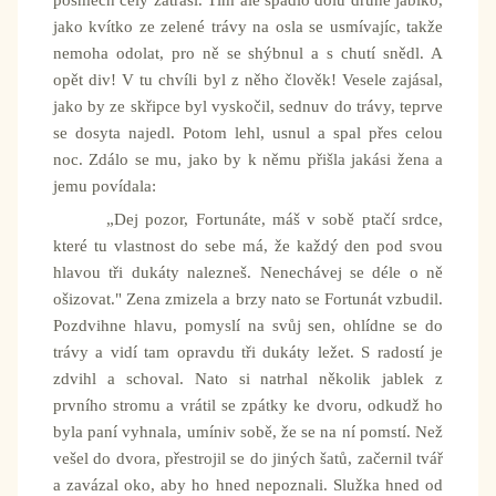
posměch celý zatřásl. Tím ale spadlo dolů druhé jablko,
jako kvítko ze zelené trávy na osla se usmívajíc, takže
nemoha odolat, pro ně se shýbnul a s chutí snědl. A
opět div! V tu chvíli byl z něho člověk! Vesele zajásal,
jako by ze skřipce byl vyskočil, sednuv do trávy, teprve
se dosyta najedl. Potom lehl, usnul a spal přes celou
noc. Zdálo se mu, jako by k němu přišla jakási žena a
jemu povídala:
„Dej pozor, Fortunáte, máš v sobě ptačí srdce,
které tu vlastnost do sebe má, že každý den pod svou
hlavou tři dukáty nalezneš. Nenechávej se déle o ně
ošizovat." Zena zmizela a brzy nato se Fortunát vzbudil.
Pozdvihne hlavu, pomyslí na svůj sen, ohlídne se do
trávy a vidí tam opravdu tři dukáty ležet. S radostí je
zdvihl a schoval. Nato si natrhal několik jablek z
prvního stromu a vrátil se zpátky ke dvoru, odkudž ho
byla paní vyhnala, umíniv sobě, že se na ní pomstí. Než
vešel do dvora, přestrojil se do jiných šatů, začernil tvář
a zavázal oko, aby ho hned nepoznali. Služka hned od