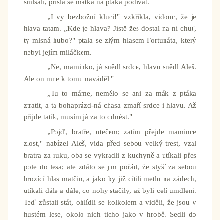
smlsali, přišla se matka na ptáka podívat.
„I vy bezbožní kluci!" vzkřikla, vidouc, že je
hlava tatam. „Kde je hlava? Jistě žes dostal na ni chuť,
ty mlsná hubo?" ptala se zlým hlasem Fortunáta, který
nebyl jejím miláčkem.
„Ne, maminko, já snědl srdce, hlavu snědl Aleš.
Ale on mne k tomu naváděl."
„Tu to máme, nemělo se ani za mák z ptáka
ztratit, a ta bohaprázd-ná chasa zmaří srdce i hlavu. Až
přijde tatík, musím já za to odnést."
„Pojď, bratře, utečem; zatím přejde mamince
zlost," nabízel Aleš, vida před sebou velký trest, vzal
bratra za ruku, oba se vykradli z kuchyně a utíkali přes
pole do lesa; ale zdálo se jim pořád, že slyší za sebou
hrozící hlas matčin, a jako by již cítili metlu na zádech,
utíkali dále a dále, co nohy stačily, až byli celí umdleni.
Teď zůstali stát, ohlídli se kolkolem a viděli, že jsou v
hustém lese, okolo nich ticho jako v hrobě. Sedli do