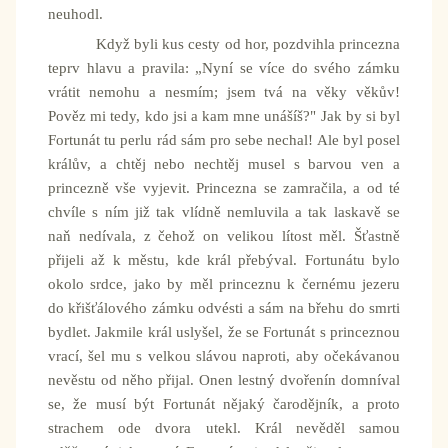
neuhodl.
Když byli kus cesty od hor, pozdvihla princezna
teprv hlavu a pravila: „Nyní se více do svého zámku
vrátit nemohu a nesmím; jsem tvá na věky věkův!
Pověz mi tedy, kdo jsi a kam mne unášíš?" Jak by si byl
Fortunát tu perlu rád sám pro sebe nechal! Ale byl posel
králův, a chtěj nebo nechtěj musel s barvou ven a
princezně vše vyjevit. Princezna se zamračila, a od té
chvíle s ním již tak vlídně nemluvila a tak laskavě se
naň nedívala, z čehož on velikou lítost měl. Šťastně
přijeli až k městu, kde král přebýval. Fortunátu bylo
okolo srdce, jako by měl princeznu k černému jezeru
do křišťálového zámku odvésti a sám na břehu do smrti
bydlet. Jakmile král uslyšel, že se Fortunát s princeznou
vrací, šel mu s velkou slávou naproti, aby očekávanou
nevěstu od něho přijal. Onen lestný dvořenín domníval
se, že musí být Fortunát nějaký čarodějník, a proto
strachem ode dvora utekl. Král nevěděl samou