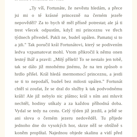
„Ty víš, Fortunáte, že nevěstu hledám, a přece
jsi mi o té krásné princezně na černém jezeře
nepověděl? Za to bych tě měl přísně potrestat; ale já ti
trest všecek odpustím, když mi princeznu ve třech
týdnech přivedeš. Pakli ne, budeš upálen. Pamatuj si to
a jdi." Tak poručil král Fortunátovi, který se podivením
ledva vzpamatovat mohl. Vtom přikročil k němu onen
lestný lhář a pravil: „Milý příteli! To se nestalo jen tobě,
tak se dálo již mnohému jinému, že na ten způsob o
hrdlo přišel. Král hledá mermomocí princeznu, a jestli
se ti to nepodaří, budeš bez milosti upálen." Fortunát
chtěl si zoufat, že se dral do služby k tak podvodnému
králi! Ale již nebylo nic plátno; král s ním ani mluvit
nechtěl, hodiny utíkaly a za každou příhodná doba.
Vydal se tedy na cestu. Celý týden již jezdil, a ještě se
ani slova o černém jezeru nedověděl. Tu přijede
jednoho dne do vysokých hor, skrze něž se obtížně s
koněm proplítal. Najednou objede skalinu a vidí před