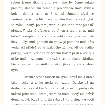
sebou jezero dlouhé a tmavé, jako by černé sukno
prostřel; slunce tam nemohlo pro vysoké hory svítit a
kolem dokola stálo tiché rákosí. Smutně díval se
Fortunát po temné hladině a promluvil sám k sobě: „Jak
se mám, ubohý, po tom jezeru pustit? Kdo mne přes ně
přenese?" „Já tě přenesu; pojď jen a sedni si na můj
hřbet!" zašeptalo to z vody a velikánská ryba vystrčila
hlavu. „Tys mně pomohl do vody, já pomohu tobě přes
vodu. Až přijdeš do křišťálového zámku, jdi do třetího
pokoje, vezmi krásnou princeznu kolem pasu a utíkej s
ní ke mně; nezapomeň ale vzít s sebou zlatou skříňku,
kterou vedle ní na stolku spatříš; jinak by zle s tebou
bylo."
Fortunát sedl s radostí na rybu, která měla hřbet
jako necky, a ta ho nesla po jezeru. Daleko až na
druhém konci stál křišťálový zámek, v němž přebývala
krásná princezna, dcera jezerního krále, který ale právě
doma nebyl. Když připlula ryba až ku prahu, vyskočil