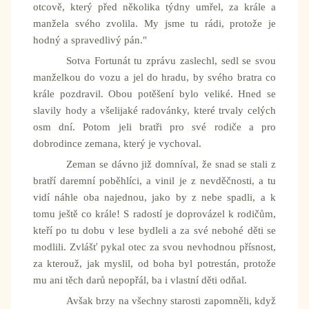
otcově, který před několika týdny umřel, za krále a
manžela svého zvolila. My jsme tu rádi, protože je
hodný a spravedlivý pán."
Sotva Fortunát tu zprávu zaslechl, sedl se svou
manželkou do vozu a jel do hradu, by svého bratra co
krále pozdravil. Obou potěšení bylo veliké. Hned se
slavily hody a všelijaké radovánky, které trvaly celých
osm dní. Potom jeli bratři pro své rodiče a pro
dobrodince zemana, který je vychoval.
Zeman se dávno již domníval, že snad se stali z
bratří daremní poběhlíci, a vinil je z nevděčnosti, a tu
vidí náhle oba najednou, jako by z nebe spadli, a k
tomu ještě co krále! S radostí je doprovázel k rodičům,
kteří po tu dobu v lese bydleli a za své nebohé děti se
modlili. Zvlášť pykal otec za svou nevhodnou přísnost,
za kterouž, jak myslil, od boha byl potrestán, protože
mu ani těch darů nepopřál, ba i vlastní děti odňal.
Avšak brzy na všechny starosti zapomněli, když