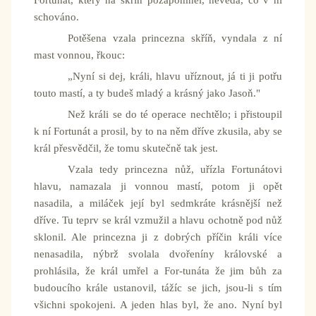
Fortunát, který na skříň pozapomněl, nevěda, co v ní
schováno.
Potěšena vzala princezna skříň, vyndala z ní
mast vonnou, řkouc:
„Nyní si dej, králi, hlavu uříznout, já ti ji potřu
touto mastí, a ty budeš mladý a krásný jako Jasoň."
Než králi se do té operace nechtělo; i přistoupil
k ní Fortunát a prosil, by to na něm dříve zkusila, aby se
král přesvědčil, že tomu skutečně tak jest.
Vzala tedy princezna nůž, uřízla Fortunátovi
hlavu, namazala ji vonnou mastí, potom ji opět
nasadila, a miláček její byl sedmkráte krásnější než
dříve. Tu teprv se král vzmužil a hlavu ochotně pod nůž
sklonil. Ale princezna ji z dobrých příčin králi více
nenasadila, nýbrž svolala dvořeníny královské a
prohlásila, že král umřel a For-tunáta že jim bůh za
budoucího krále ustanovil, tážíc se jich, jsou-li s tím
všichni spokojeni. A jeden hlas byl, že ano. Nyní byl