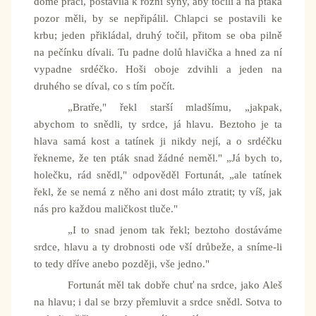
domě práci, postavila k rožni syny, aby točili a na ptáka
pozor měli, by se nepřipálil. Chlapci se postavili ke
krbu; jeden přikládal, druhý točil, přitom se oba pilně
na pečínku dívali. Tu padne dolů hlavička a hned za ní
vypadne srdéčko. Hoši oboje zdvihli a jeden na
druhého se díval, co s tím počít.
„Bratře," řekl starší mladšímu, „jakpak,
abychom to snědli, ty srdce, já hlavu. Beztoho je ta
hlava samá kost a tatínek ji nikdy nejí, a o srdéčku
řekneme, že ten pták snad žádné neměl." „Já bych to,
holečku, rád snědl," odpověděl Fortunát, „ale tatínek
řekl, že se nemá z něho ani dost málo ztratit; ty víš, jak
nás pro každou maličkost tluče."
„I to snad jenom tak řekl; beztoho dostáváme
srdce, hlavu a ty drobnosti ode vší drůbeže, a sníme-li
to tedy dříve anebo později, vše jedno."
Fortunát měl tak dobře chuť na srdce, jako Aleš
na hlavu; i dal se brzy přemluvit a srdce snědl. Sotva to