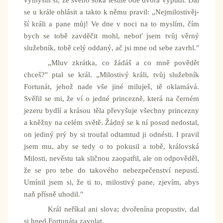
vymyslil si, že svého soka lestně ode dvora vypudí. Dal
se u krále ohlásit a takto k němu pravil: „Nejmilostivěj-
ší králi a pane můj! Ve dne v noci na to myslím, čím
bych se tobě zavděčit mohl, neboť jsem tvůj věrný
služebník, tobě celý oddaný, ač jsi mne od sebe zavrhl."
„Mluv zkrátka, co žádáš a co mně povědět
chceš?" ptal se král. „Milostivý králi, tvůj služebník
Fortunát, jehož nade vše jiné miluješ, tě oklamává.
Svěřil se mi, že ví o jedné princezně, která na černém
jezeru bydlí a krásou těla převyšuje všechny princezny
a kněžny na celém světě. Žádný se k ní posud nedostal,
on jediný prý by si troufal odtamtud ji odnésti. I pravil
jsem mu, aby se tedy o to pokusil a tobě, královská
Milosti, nevěstu tak sličnou zaopatřil, ale on odpověděl,
že se pro tebe do takového nebezpečenství nepustí.
Umínil jsem si, že ti to, milostivý pane, zjevím, abys
naň přísně uhodil."
Král neříkal ani slova; dvořenína propustiv, dal
si hned Fortunáta zavolat.