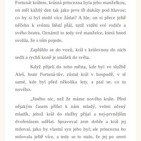
Fortunát králem, krásná princezna byla jeho manželkou,
on měl každý den tak jako prve tři dukáty pod hlavou;
co by si byl mohl více žádat? A hle, on si přece ještě
něčeho k svému štěstí přál, totiž viděti své rodiče a
svého bratra. Oznámil to tedy své manželce, která hned
svolila, že s ním pojede.
Zapřáhlo se do vozů, král s královnou do nich
sedli a rychlí koně je unášeli do světa.
Když přijeli do toho města, kde byl ve službě
Aleš, bratr Fortuná-tův, zůstal král v hospodě, v té
samé, kde byl před několika lety, a ptal se, co tu
nového.
„Jiného nic, než že máme nového krále. Před
nějakým časem přišel k nám mladý, velmi učený
mladík, jehož král do služby přijal a nej-prvnějším
dvořenínem udělal. Spravoval zem dobře a král jej
miloval, jako by vlastní syn jeho byl; ale princezna ho
milovala ještě více, a tedy se to stalo, že jej po smrti