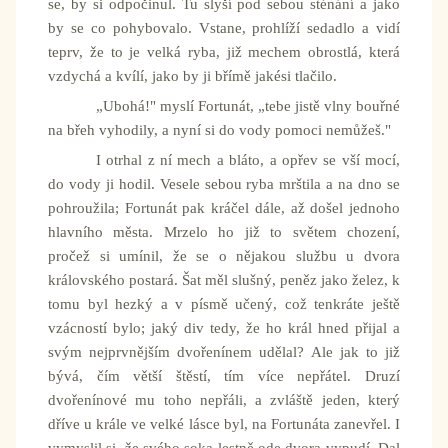
se, by si odpočinul. Tu slyší pod sebou sténání a jako
by se co pohybovalo. Vstane, prohlíží sedadlo a vidí
teprv, že to je velká ryba, již mechem obrostlá, která
vzdychá a kvílí, jako by ji břímě jakési tlačilo.
„Ubohá!" myslí Fortunát, „tebe jistě vlny bouřné
na břeh vyhodily, a nyní si do vody pomoci nemůžeš."
I otrhal z ní mech a bláto, a opřev se vší mocí,
do vody ji hodil. Vesele sebou ryba mrštila a na dno se
pohroužila; Fortunát pak kráčel dále, až došel jednoho
hlavního města. Mrzelo ho již to světem chození,
pročež si umínil, že se o nějakou službu u dvora
královského postará. Šat měl slušný, peněz jako želez, k
tomu byl hezký a v písmě učený, což tenkráte ještě
vzácností bylo; jaký div tedy, že ho král hned přijal a
svým nejprvnějším dvořenínem udělal? Ale jak to již
bývá, čím větší štěstí, tím více nepřátel. Druzí
dvořenínové mu toho nepřáli, a zvláště jeden, který
dříve u krále ve velké lásce byl, na Fortunáta zanevřel. I