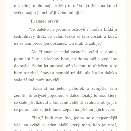
mi, kde ji mohu najít, kdyby to mělo být třeba na konci
světa, najdu ji, neboť ji velmi miluji."
Tu stařec pravil:
"Je daleko na jednom ostrově v moři a hlídá ji
sedmihlavý drak. Je velmi těžké se tam dostat, a když
už se tam přece jen dostaneš, ten drak tě zabije."
Ale Hilmar se nedal zastrašit, vrátil se domů,
pobral si šaty a všechny boty, co doma měl a vydal se
do světa. Sedm let putoval, až všechno to oblečení a ty
boty roztrhal, únavou nemohl už dál, ale široko daleko
stále žádné moře neviděl.
Klesnul na jeden pahorek a zamýšlel tam
zemřít. Tu uslyšel pojednou v dálce nějaký lomoz, který
se stále přibližoval a konečně viděl tři svalnaté obry, jak
se perou. Tak se jich hned zeptal na příčinu jejích sváru.
"Inu," řekli mu: "no, jedná se o nejcennější
věci na světě; o jeden plášť, který toho, kdo jej nosí,