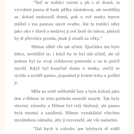
"Teď tu truhlici vezmi a jdi s ní domů, ta
vyvolené panna tě bude pěšky následovat, ale neohlížej
se, dokud nedorazíš domů, pak u své matky teprve
můžeš s tou pannou slavit svatbu. Ale tu truhlici střez
jako oko v hlavě a nedávej ji své ženě do rukou, jakkoli
by tě převelice prosila, jinak ji ztratíš na věky."
Hilmar slíbil vše tak učinit. Zpočátku mu bylo
lehce, neohlížel se, i když by to byl rád učinil, ale už
jednou byl za svoji zvědavost potrestán a na to právě
myslil. Když byl konečně doma u matky, otočil se
rychle a uviděl pannu, popadnul ji kolem krku a políbil
ji.
Měla na sobě sněhobílé šaty a byla krásná jako
den a Hilmar se toho pohledu nemohl nasytit. Tak byly
slaveny zásnuby a Hilmar byl celý blažený, ale panna
byla smutná a zaražená. Hilmar vynakládal všechnu
myslitelnou námahu, aby ji rozveselil, ale vše nadarmo.
"Dal bych ti cokoliv, jen kdybych tě viděl