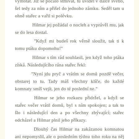
vymotat. Již se počalo stmívat, tu uviděl v dálce světlo,
šel tedy za ním a přišel do jednoho zámku. Seděl tam u
ohně stařec a vařil si polévku.
Hilmar jej požádal o nocleh a vyprávěl mu, jak
se do lesa dostal.
"Když mi budeš rok věrně sloužit, tak ti k
tomu ptáku dopomohu!"
Hilmar s tím rád souhlasil, jen když toho ptáka
získá. Následujícího rána stařec řekl:
"Nyní jdu pryč a vrátím se domů pozdě večer,
obstarej to tu. Tady máš všechny klíče, do každé
komnaty smíš vejít, jen do té poslední ne."
Hilmar se jeho rozkazu přidržel, a když se
stařec večer vrátil domů, byl s ním spokojen; a tak to
šlo i následující den a po všechny zbývající; stařec
odcházel a Hilmar plnil jeho příkazy.
Dlouhý čas Hilmar na zakázanou komnatou
ani nepomyslil, ale o posledním týdnu toho roku na něj