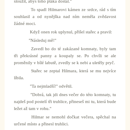
sloužit, abys toho ptáka dostal."
To spadl Hilmarovi kámen ze srdce, rád s tím
souhlasil a od nynějška nad ním neměla zvědavost
žádné moci.
Když onen rok uplynul, přišel stařec a pravil:
"Následuj mě!"
Zavedl ho do té zakázané komnaty, byly tam
tři překrásné panny a koupaly se. Po chvíli se ale
proměnily v bílé labutě, zvedly se k nebi a uletěly pryč.
Stařec se zeptal Hilmara, která se mu nejvíce
líbila.
"Ta nejmladší!" odvětil.
"Dobrá, tak jdi dnes večer do této komnaty, tu
najdeš pod postelí tři truhlice, přineseš mi tu, která bude
ležet až tam v rohu."
Hilmar se nemohl dočkat večera, spěchal na
určené místo a přinesl truhlici.