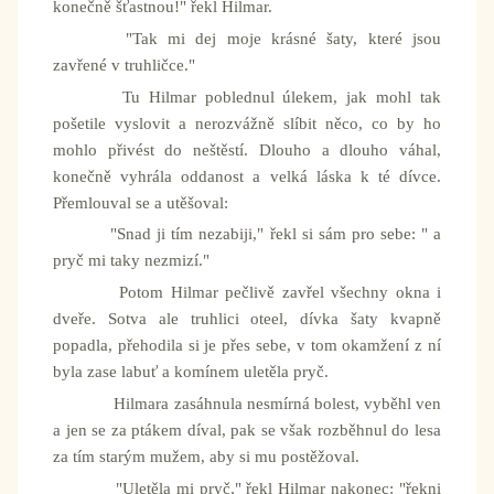
konečně šťastnou!" řekl Hilmar.
"Tak mi dej moje krásné šaty, které jsou
zavřené v truhličce."
Tu Hilmar poblednul úlekem, jak mohl tak
pošetile vyslovit a nerozvážně slíbit něco, co by ho
mohlo přivést do neštěstí. Dlouho a dlouho váhal,
konečně vyhrála oddanost a velká láska k té dívce.
Přemlouval se a utěšoval:
"Snad ji tím nezabiji," řekl si sám pro sebe: " a
pryč mi taky nezmizí."
Potom Hilmar pečlivě zavřel všechny okna i
dveře. Sotva ale truhlici oteel, dívka šaty kvapně
popadla, přehodila si je přes sebe, v tom okamžení z ní
byla zase labuť a komínem uletěla pryč.
Hilmara zasáhnula nesmírná bolest, vyběhl ven
a jen se za ptákem díval, pak se však rozběhnul do lesa
za tím starým mužem, aby si mu postěžoval.
"Uletěla mi pryč," řekl Hilmar nakonec: "řekni