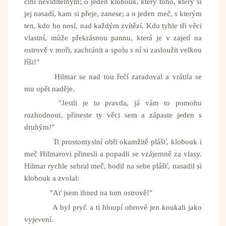
činí neviditelným; o jeden klobouk, který toho, který si
jej nasadí, kam si přeje, zanese; a o jeden meč, s kterým
ten, kdo ho nosí, nad každým zvítězí. Kdo tyhle tři věci
vlastní, může překrásnou pannu, která je v zajetí na
ostrově v moři, zachránit a spolu s ní si zasloužit velkou
říši!"
Hilmar se nad tou řečí zaradoval a vrátila se
mu opět naděje.
"Jestli je to pravda, já vám to pomohu
rozhodnout, přineste ty věci sem a zápaste jeden s
druhým!"
Ti prostomyslní obři okamžitě plášť, klobouk i
meč Hilmarovi přinesli a popadli se vzájemně za vlasy.
Hilmar rychle sebral meč, hodil na sebe plášť, nasadil si
klobouk a zvolal:
"Ať jsem ihned na tom ostrově!"
A byl pryč a ti hloupí obrové jen koukali jako
vyjevení.