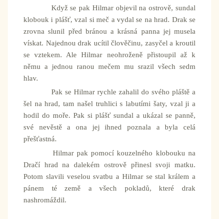
Když se pak Hilmar objevil na ostrově, sundal
klobouk i plášť, vzal si meč a vydal se na hrad. Drak se
zrovna slunil před bránou a krásná panna jej musela
vískat. Najednou drak ucítil člověčinu, zasyčel a kroutil
se vztekem. Ale Hilmar neohroženě přistoupil až k
němu a jednou ranou mečem mu srazil všech sedm
hlav.
Pak se Hilmar rychle zahalil do svého pláště a
šel na hrad, tam našel truhlici s labutími šaty, vzal ji a
hodil do moře. Pak si plášť sundal a ukázal se panně,
své nevěstě a ona jej ihned poznala a byla celá
přešťastná.
Hilmar pak pomocí kouzelného klobouku na
Dračí hrad na dalekém ostrově přinesl svoji matku.
Potom slavili veselou svatbu a Hilmar se stal králem a
pánem té země a všech pokladů, které drak
nashromáždil.