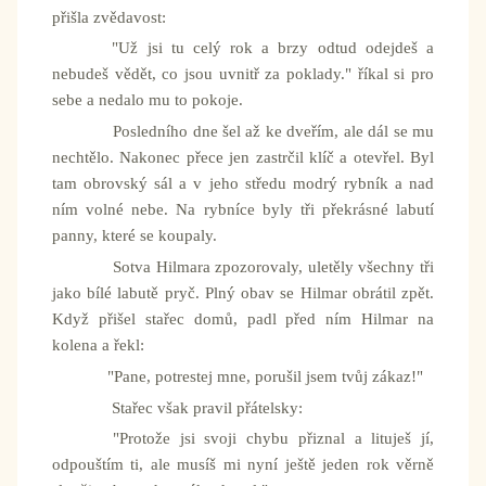
přišla zvědavost:
"Už jsi tu celý rok a brzy odtud odejdeš a
nebudeš vědět, co jsou uvnitř za poklady." říkal si pro
sebe a nedalo mu to pokoje.
Posledního dne šel až ke dveřím, ale dál se mu
nechtělo. Nakonec přece jen zastrčil klíč a otevřel. Byl
tam obrovský sál a v jeho středu modrý rybník a nad
ním volné nebe. Na rybníce byly tři překrásné labutí
panny, které se koupaly.
Sotva Hilmara zpozorovaly, uletěly všechny tři
jako bílé labutě pryč. Plný obav se Hilmar obrátil zpět.
Když přišel stařec domů, padl před ním Hilmar na
kolena a řekl:
"Pane, potrestej mne, porušil jsem tvůj zákaz!"
Stařec však pravil přátelsky:
"Protože jsi svoji chybu přiznal a lituješ jí,
odpouštím ti, ale musíš mi nyní ještě jeden rok věrně